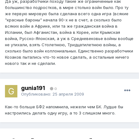
Да уж, разработчики походу такие же ограниченные как
большинство подростков, в мире столько войн было. Про ту
же первую мировую была сделана всего одна игра (всякие
"красные бароны" начала 90-х не в счет, а сколько было
всяких войн а Африке, или та же гражданская война в
Испании, был Афганистан, война в Корее, или Крымская
война, Русско-Японская, а уж в Средневековье войны вообще
не утихали, взять Столетнюю, Тридцатилетнюю войны, а
сколько было войн коллониальных. Единственно разработчики
Козаков пытались что-то новое сделать, а остальные ничего
нового так и не сделали.
gunia191
0
Опубликовано:
25 апреля 2009
Как-то больше БФ2 напомнила, нежели чем БК. Лудше бы
настроились делать одну игру, а то 3 слишком много.