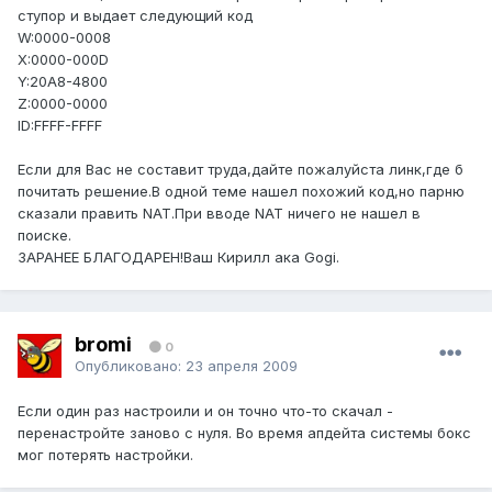
ступор и выдает следующий код
W:0000-0008
X:0000-000D
Y:20A8-4800
Z:0000-0000
ID:FFFF-FFFF
Если для Вас не составит труда,дайте пожалуйста линк,где б
почитать решение.В одной теме нашел похожий код,но парню
сказали править NAT.При вводе NAT ничего не нашел в
поиске.
ЗАРАНЕЕ БЛАГОДАРЕН!Ваш Кирилл ака Gogi.
bromi
0
Опубликовано:
23 апреля 2009
Если один раз настроили и он точно что-то скачал -
перенастройте заново с нуля. Во время апдейта системы бокс
мог потерять настройки.