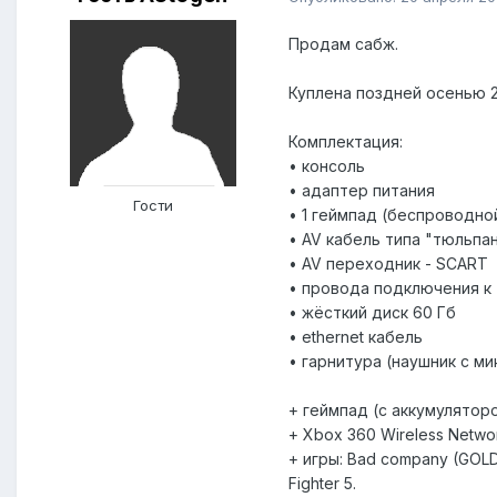
Продам сабж.
Куплена поздней осенью 20
Комплектация:
• консоль
• адаптер питания
Гости
• 1 геймпад (беспроводно
• AV кабель типа "тюльпа
• AV переходник - SCART
• провода подключения к
• жёсткий диск 60 Гб
• ethernet кабель
• гарнитура (наушник с м
+ геймпад (с аккумулятор
+ Xbox 360 Wireless Netwo
+ игры: Bad company (GOLD),
Fighter 5.