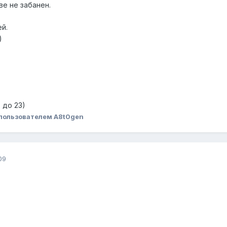
ве не забанен.
й.
)
0 до 23)
пользователем A8t0gen
09