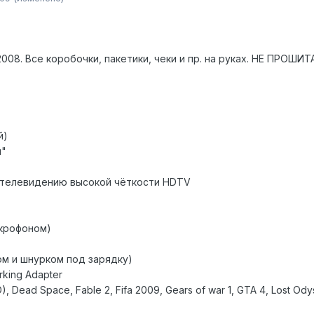
08. Все коробочки, пакетики, чеки и пр. на руках. НЕ ПРОШИТА
й)
н"
 телевидению высокой чёткости HDTV
икрофоном)
ом и шнурком под зарядку)
rking Adapter
 Dead Space, Fable 2, Fifa 2009, Gears of war 1, GTA 4, Lost Odyss