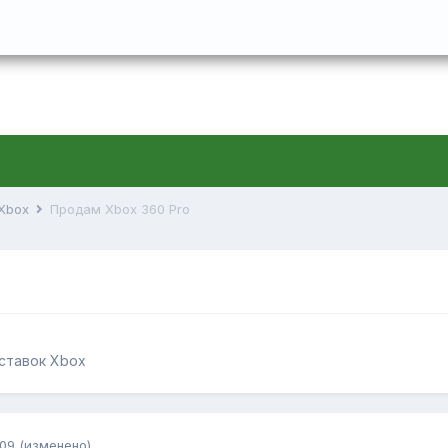
 Xbox
Продам Xbox 360 Pro
иставок Xbox
009
(изменено)