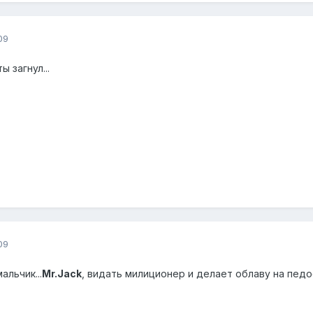
09
 загнул...
09
альчик...
Mr.Jack
, видать милиционер и делает облаву на пед