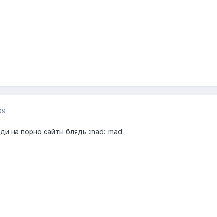
09
ди на порно сайты блядь :mad: :mad: