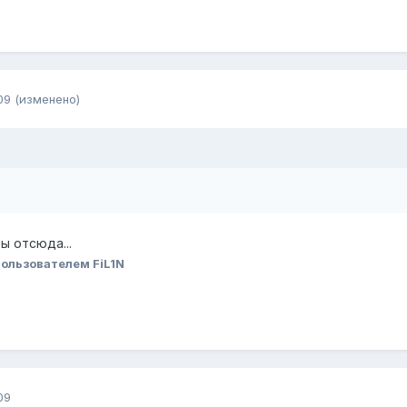
09
(изменено)
ты отсюда...
ользователем FiL1N
09