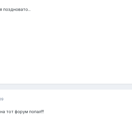
 поздновато...
09
 на тот форум попал!!!