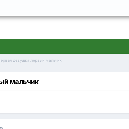
первая девушка\первый мальчик
вый мальчик
09