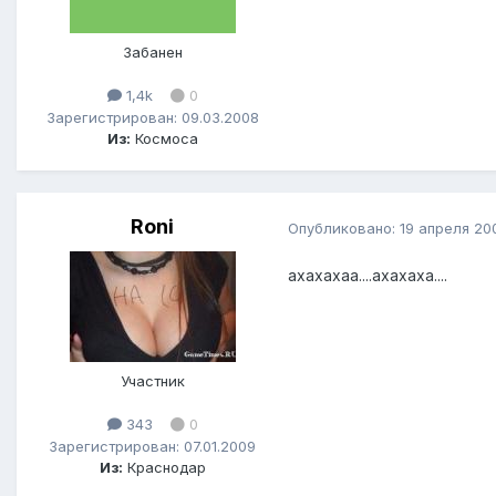
Забанен
1,4k
0
Зарегистрирован: 09.03.2008
Из:
Космоса
Roni
Опубликовано:
19 апреля 20
ахахахаа....ахахаха....
Участник
343
0
Зарегистрирован: 07.01.2009
Из:
Краснодар