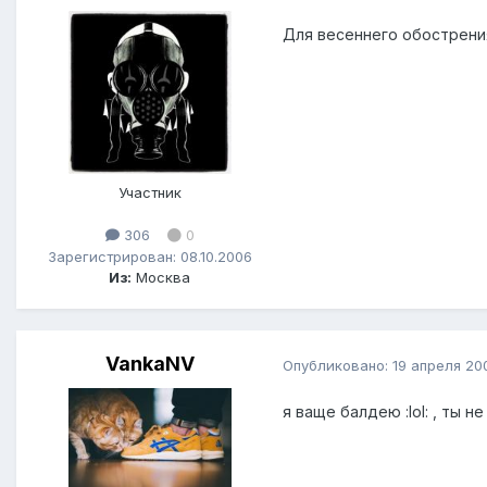
Для весеннего обострения
Участник
306
0
Зарегистрирован: 08.10.2006
Из:
Москва
VankaNV
Опубликовано:
19 апреля 20
я ваще балдею :lol: , ты не