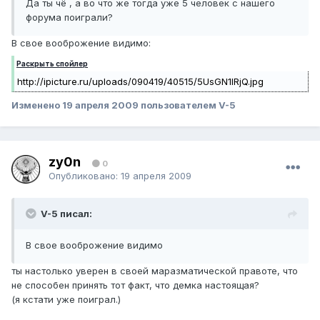
Да ты чё , а во что же тогда уже 5 человек с нашего
форума поиграли?
В свое вооброжение видимо:
Раскрыть спойлер
http://ipicture.ru/uploads/090419/40515/5UsGN1IRjQ.jpg
Изменено
19 апреля 2009
пользователем V-5
zy0n
0
Опубликовано:
19 апреля 2009
V-5 писал:
В свое вооброжение видимо
ты настолько уверен в своей маразматической правоте, что
не способен принять тот факт, что демка настоящая?
(я кстати уже поиграл.)