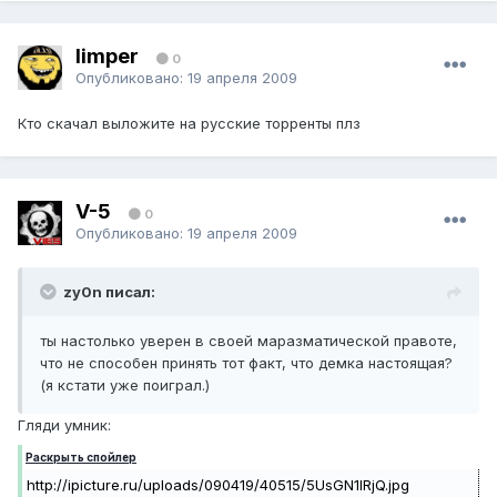
limper
0
Опубликовано:
19 апреля 2009
Кто скачал выложите на русские торренты плз
V-5
0
Опубликовано:
19 апреля 2009
zy0n писал:
ты настолько уверен в своей маразматической правоте,
что не способен принять тот факт, что демка настоящая?
(я кстати уже поиграл.)
Гляди умник:
Раскрыть спойлер
http://ipicture.ru/uploads/090419/40515/5UsGN1IRjQ.jpg