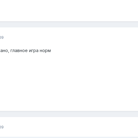
09
ано, главное игра норм
09