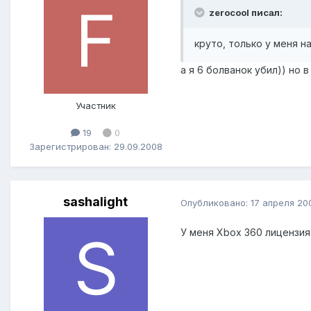
zerocool писал:
круто, только у меня на
а я 6 болванок убил)) но в
Участник
19
0
Зарегистрирован: 29.09.2008
sashalight
Опубликовано:
17 апреля 20
У меня Xbox 360 лицензия