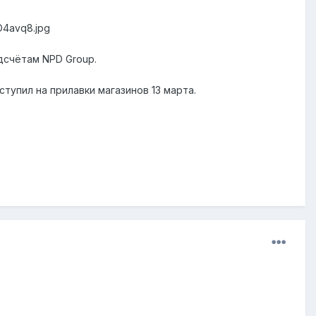
UO4avq8.jpg
одсчётам NPD Group.
ступил на прилавки магазинов 13 марта.