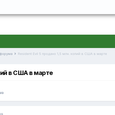
й форума
Resident Evil 5 продано 1,5 млн. копий в США в марте
опий в США в марте
ма
09