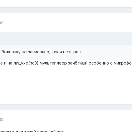
09
 болванку не записалсо, так и не играл..
нке и на лицухе(пс3) мультиплеер зачётный особенно с микроф
09
маловато для такой хорошей иргы