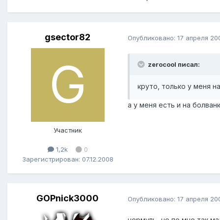
gsector82
Опубликовано:
17 апреля 20
zerocool писал:
круто, только у меня на
а у меня есть и на болва
Участник
1,2k
0
Зарегистрирован: 07.12.2008
GOPnick3000
Опубликовано:
17 апреля 20
нормуль...но по мне так 