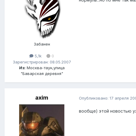
Забанен
5,1k
0
Зарегистрирован: 08.05.2007
Из:
Москва-таун,улица
"Баварская деревня"
axim
Опубликовано:
17 апреля 20
вообще) этой новостью у