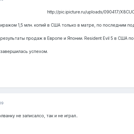
http://pic.ipicture.ru/uploads/090417/X8C
 тиражом 1,5 млн. копий в США только в матре, по последним п
зультаты продаж в Европе и Японии. Resident Evil 5 в США по
 завершилась успехом.
09
лванку не записалсо, так и не играл..