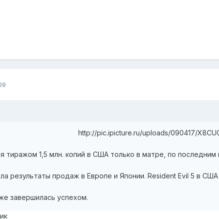
09
http://pic.ipicture.ru/uploads/090417/X8C
лся тиражом 1,5 млн. копий в США только в матре, по последни
 результаты продаж в Европе и Японии. Resident Evil 5 в США 
же завершилась успехом.
сик