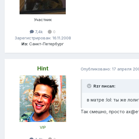
Участник
7,4k
0
Зарегистрирован: 16.11.2008
Из:
Санкт-Петербург
Hint
Опубликовано:
17 апреля 20
Rzr писал:
в матре :lol: ты же лоли
Так смешно, просто ах@е
VIP