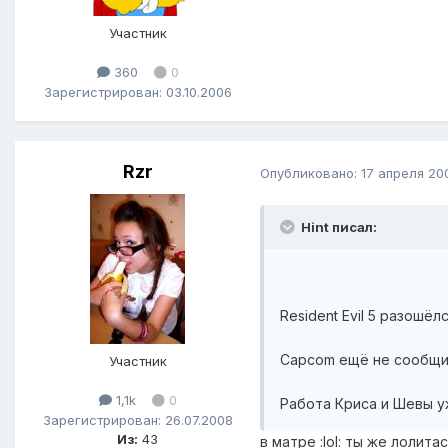
Участник
360
0
Зарегистрирован: 03.10.2006
Rzr
Опубликовано:
17 апреля 20
Hint писал:
Resident Evil 5 разошё
Capcom ещё не сообщила
Участник
1,1k
0
Работа Криса и Шевы у
Зарегистрирован: 26.07.2008
Из:
43
в матре :lol: ты же лолита