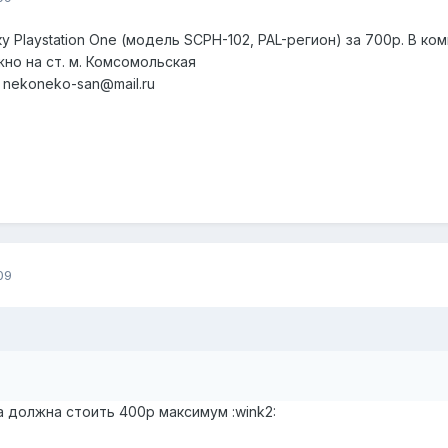
Playstation One (модель SCPH-102, PAL-регион) за 700р. В ко
жно на ст. м. Комсомольская
l nekoneko-san@mail.ru
09
а должна стоить 400р максимум :wink2: