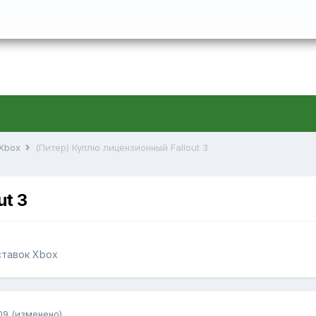
 Xbox
(Питер) Куплю лицензионный Fallout 3
ut 3
ставок Xbox
09
(изменено)