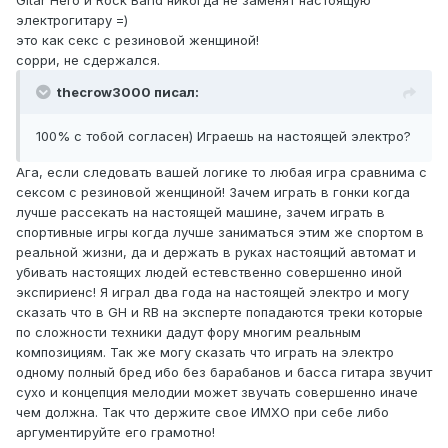
Gitar Hero и Rock Band никогда не заменят настоящую
электрогитару =)
это как секс с резиновой женщиной!
сорри, не сдержался.
thecrow3000 писал:
100% с тобой согласен) Играешь на настоящей электро?
Ага, если следовать вашей логике то любая игра сравнима с
сексом с резиновой женщиной! Зачем играть в гонки когда
лучше рассекать на настоящей машине, зачем играть в
спортивные игры когда лучше заниматься этим же спортом в
реальной жизни, да и держать в руках настоящий автомат и
убивать настоящих людей естевственно совершенно иной
экспириенс! Я играл два года на настоящей электро и могу
сказать что в GH и RB на эксперте попадаются треки которые
по сложности техники дадут фору многим реальным
композициям. Так же могу сказать что играть на электро
одному полный бред ибо без барабанов и басса гитара звучит
сухо и концепция мелодии может звучать совершенно иначе
чем должна. Так что держите свое ИМХО при себе либо
аргументируйте его грамотно!