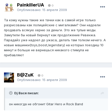
PainkillerUA
0
Опубликовано:
15 апреля 2009
Та кому нужны такие же тачки как в самой игре только
разрисованы как полицейские с мигалками? Они надоели
продавать всякую херню за деньги. Это же тупые моды.
Замутили бы новый бернаут как продолжение Ревенжа.
Парадайз уже надоел до ужаса, делать там толком нечего. А
новые машинки(toys,boost,legendary) на которых поездиш 10
минут и больше не вернешься никакого стимула не
прибавляют
B@ZuK
0
Опубликовано:
15 апреля 2009
Dj Вася писал:
он никогда не обгонит Gitar Hero и Rock Band