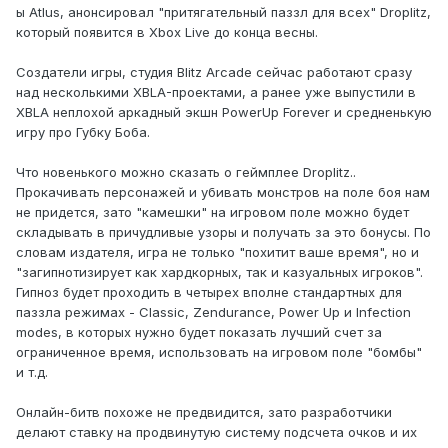
ы Atlus, анонсировал "притягательный паззл для всех" Droplitz,
который появится в Xbox Live до конца весны.
Создатели игры, студия Blitz Arcade сейчас работают сразу
над несколькими XBLA-проектами, а ранее уже выпустили в
XBLA неплохой аркадный экшн PowerUp Forever и средненькую
игру про Губку Боба.
Что новенького можно сказать о геймплее Droplitz..
Прокачивать персонажей и убивать монстров на поле боя нам
не придется, зато "камешки" на игровом поле можно будет
складывать в причудливые узоры и получать за это бонусы. По
словам издателя, игра не только "похитит ваше время", но и
"загипнотизирует как хардкорных, так и казуальных игроков".
Гипноз будет проходить в четырех вполне стандартных для
паззла режимах - Classic, Zendurance, Power Up и Infection
modes, в которых нужно будет показать лучший счет за
ограниченное время, использовать на игровом поле "бомбы"
и т.д.
Онлайн-битв похоже не предвидится, зато разработчики
делают ставку на продвинутую систему подсчета очков и их