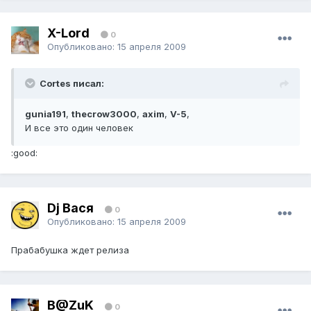
X-Lord
0
Опубликовано:
15 апреля 2009
Cortes писал:
gunia191
,
thecrow3000
,
axim
,
V-5
,
И все это один человек
:good:
Dj Вася
0
Опубликовано:
15 апреля 2009
Прабабушка ждет релиза
B@ZuK
0