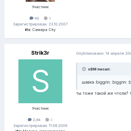
Участник
40
0
Зарегистрирован: 23.10.2007
Из:
Самара City
Strik3r
Опубликовано:
14 апреля 20
xBM писал:
шавка :biggrin: :biggrin: :b
ты тоже такой же чтоли? 
Участник
2,6k
0
Зарегистрирован: 11.08.2006
Из:
Москва, Новогиреево