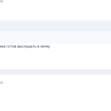
09
ка готов выслушать в личку
09