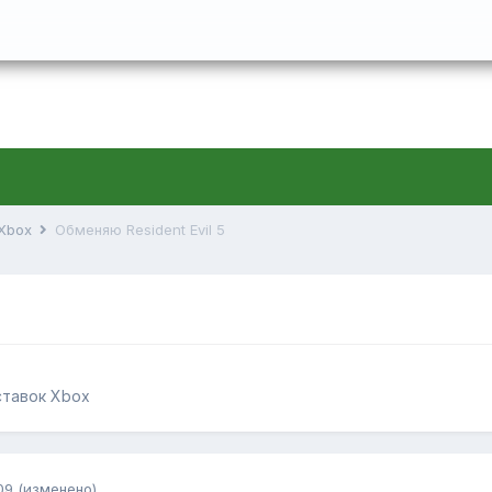
 Xbox
Обменяю Resident Evil 5
ставок Xbox
09
(изменено)