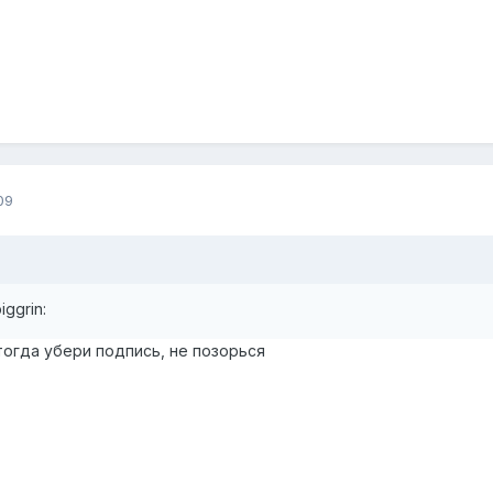
09
iggrin:
тогда убери подпись, не позорься