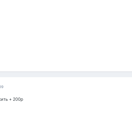
09
ить + 200р