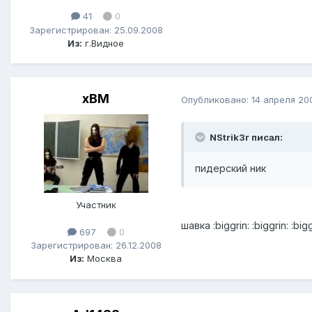
41
0
Зарегистрирован: 25.09.2008
Из:
г.Видное
xBM
Опубликовано:
14 апреля 20
NStrik3r писал:
пидерский ник
Участник
шавка :biggrin: :biggrin: :bigg
697
0
Зарегистрирован: 26.12.2008
Из:
Москва