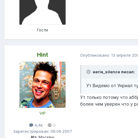
Гости
Hint
Опубликовано:
13 апреля 20
eerie_silence писал:
Ут Видемо от Унриал т
Ут только потому что аббр
более чем уверен что у ро
VIP
4,4k
0
Зарегистрирован: 08.06.2007
Из:
Москвы