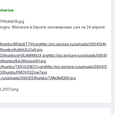
lverine
71f9dfa518.jpg
rigins: Wolverine в Европе запланирован уже на 24 апреля
13/thumbs/6RqIg5T7Vg.jpg
http://pic.ipicture.ru/uploads/090413/th
13/thumbs/Ku6hh2UOs6.jpg
90413/thumbs/sH3UAWM4zX.jpg
http://pic.ipicture.ru/uploads/09041
0413/thumbs/B4JWwqseSH.jpg
0413/thumbs/T8XVL0WZCy.jpg
http://pic.ipicture.ru/uploads/090413
90413/thumbs/FMOV03Zow7.jpg
ture.ru/uploads/090413/thumbs/TANcN4I390.jpg
t_2007.png