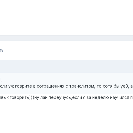
09
1
,
Если уж говрите в согращениях с транслитом, то хотя бы уе3, а 
ривык говорить)))ну лан переучусь,если я за неделю научился 