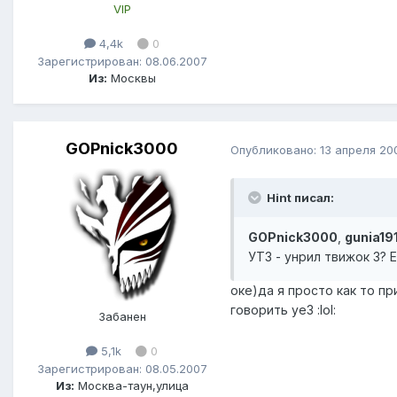
VIP
4,4k
0
Зарегистрирован: 08.06.2007
Из:
Москвы
GOPnick3000
Опубликовано:
13 апреля 20
Hint писал:
GOPnick3000
,
gunia19
УТ3 - унрил твижок 3? 
оке)да я просто как то п
говорить уе3 :lol:
Забанен
5,1k
0
Зарегистрирован: 08.05.2007
Из:
Москва-таун,улица