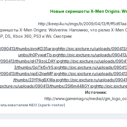
Новые скриншоты X-Men Origins: Wo
http://keep4u.ru/imgs/b/2009/04/13/ff/ff5d61aa
риншоты X-Men Origins: Wolverine. Напомню, что релиз X-Men O
P, DS, Xbox 360, PS3 и Wii. Смотрим:
ads/090413/thumbs/prsjKD35ar.jpg
http://pic.ipicture.ru/uploads/0904
umbs/ih0PywatTb.jpg
http://pic.ipicture.ru/uploads/0904
ads/090413/thumbs/qH79zoLDAY.jpg
http://pic.ipicture.ru/uploads/0
3/thumbs/GpTkl5v1rS.jpg
http://pic.ipicture.ru/uploads/09
ads/090413/thumbs/qpEj2lqeMP.jpg
http://pic.ipicture.ru/uploads/09
/thumbs/23YPAgBXWa.jpg
http://pic.ipicture.ru/uploads/0
c.ipicture.ru/uploads/090413/thumbs/2SI6m448GY.jpg
http://pic.ipic
Источник:
http://www.gamemag.ru/media/i/gm_logo_oc
ользователем NEO (spark-rostov)