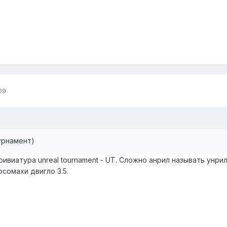
09
урнамент)
ивиатура unreal tournament - UT. Сложно анрил называть унрилом
сомахи двигло 3.5.