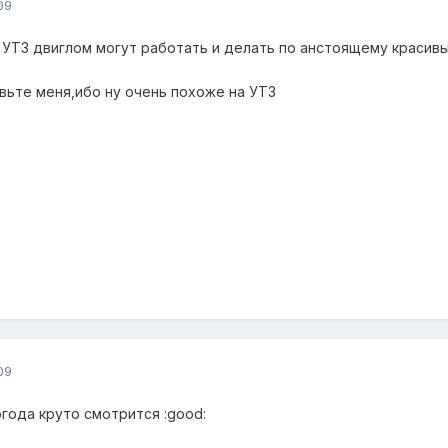
09
 УТ3 двиглом могут работать и делать по анстоящему красив
авьте меня,ибо ну очень похоже на УТ3
09
года круто смотрится :good: