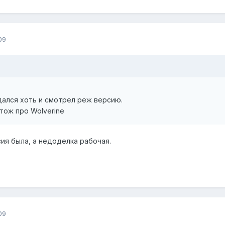
09
дался хоть и смотрел реж версию.
тож про Wolverine
ия была, а недоделка рабочая.
09