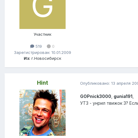
Участник
519
0
Зарегистрирован: 10.01.2009
Из:
г.Новосибирск
Hint
Опубликовано:
13 апреля 20
GOPnick3000
,
gunia191
,
УТ3 - унрил твижок 3? Есл