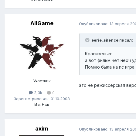
AllGame
Опубликовано:
13 апреля 20
eerie_silence писал:
Красивенько.
а вот фильм чет неоч у
Помню была на пс игра 
Участник
это не режиссерская верс
2,3k
0
Зарегистрирован: 01.10.2008
Из:
Нск
axim
Опубликовано:
13 апреля 20