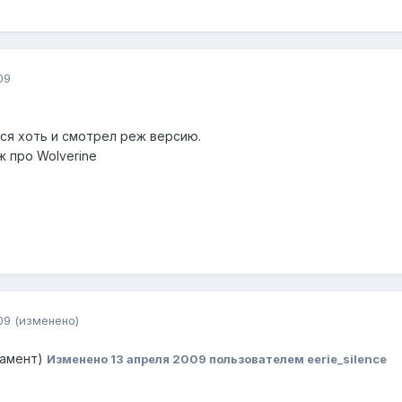
09
лся хоть и смотрел реж версию.
ж про Wolverine
09
(изменено)
намент)
Изменено
13 апреля 2009
пользователем eerie_silence