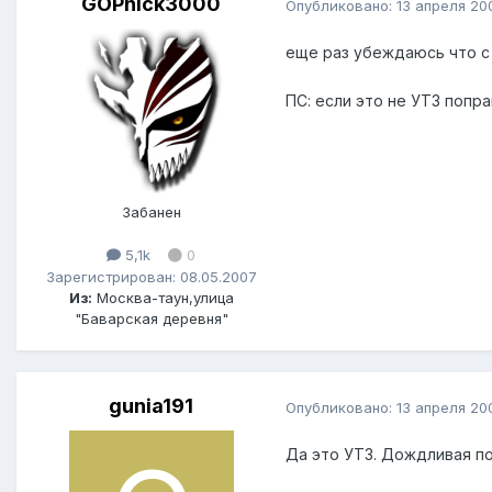
GOPnick3000
Опубликовано:
13 апреля 20
еще раз убеждаюсь что с
ПС: если это не УТ3 попр
Забанен
5,1k
0
Зарегистрирован: 08.05.2007
Из:
Москва-таун,улица
"Баварская деревня"
gunia191
Опубликовано:
13 апреля 20
Да это УТ3. Дождливая по