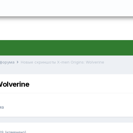
й форума
Новые скриншоты X-men Origins: Wolverine
olverine
ма
09
(изменено)