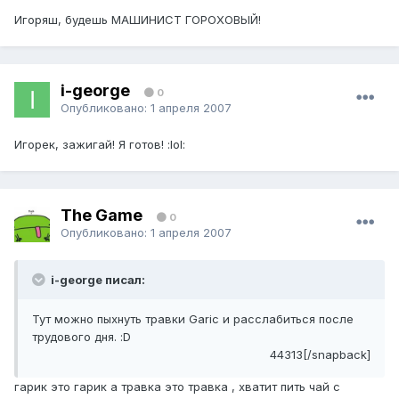
Игоряш, будешь МАШИНИСТ ГОРОХОВЫЙ!
i-george
0
Опубликовано:
1 апреля 2007
Игорек, зажигай! Я готов! :lol:
The Game
0
Опубликовано:
1 апреля 2007
i-george писал:
Тут можно пыхнуть травки Garic и расслабиться после
трудового дня. :D
44313[/snapback]
гарик это гарик а травка это травка , хватит пить чай с