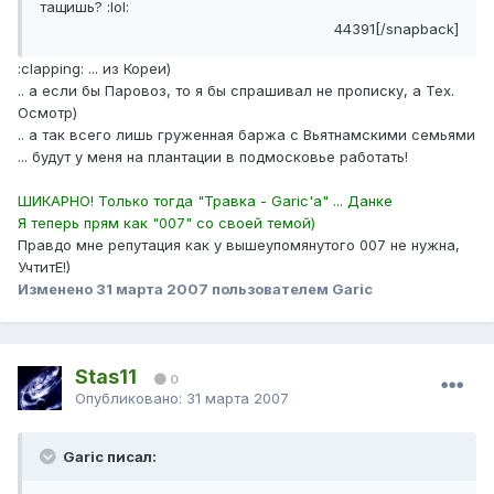
тащишь? :lol:
44391[/snapback]
:clapping: ... из Кореи)
.. а если бы Паровоз, то я бы спрашивал не прописку, а Тех.
Осмотр)
.. а так всего лишь груженная баржа с Вьятнамскими семьями
... будут у меня на плантации в подмосковье работать!
ШИКАРНО! Только тогда "Травка - Garic'а" ... Данке
Я теперь прям как "007" со своей темой)
Правдо мне репутация как у вышеупомянутого 007 не нужна,
УчтитЕ!)
Изменено
31 марта 2007
пользователем Garic
Stas11
0
Опубликовано:
31 марта 2007
Garic писал: