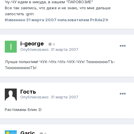
Чу-ЧУ едем в никуда, в нашем "ПАРОВОЗИЕ"
Все так заепись, что даже и не знаю, что мне дальше
запостить :grin:
Изменено
31 марта 2007
пользователем Pr8da21r
i-george
0
Опубликовано:
31 марта 2007
Лучше попыхтим! ЧУХ-ЧУх-ЧУх-ЧУХ-ЧУх! ТююююююТЪ-
ТюююююююТЪ!
Гость
Опубликовано:
31 марта 2007
Растоманы блин :D
Garic
0