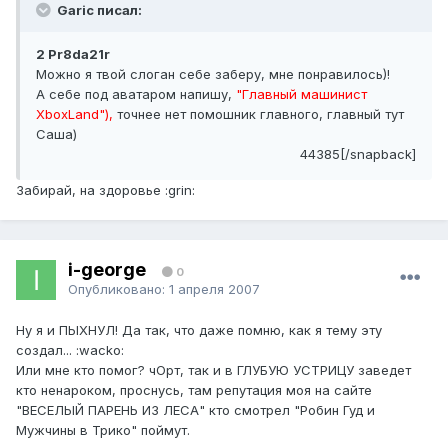
Garic писал:
2 Pr8da21r
Можно я твой слоган себе заберу, мне понравилось)!
А себе под аватаром напишу,
"Главный машинист
XboxLand"),
точнее нет помошник главного, главный тут
Саша)
44385[/snapback]
Забирай, на здоровье :grin:
i-george
0
Опубликовано:
1 апреля 2007
Ну я и ПЫХНУЛ! Да так, что даже помню, как я тему эту
создал... :wacko:
Или мне кто помог? чОрт, так и в ГЛУБУЮ УСТРИЦУ заведет
кто ненароком, проснусь, там репутация моя на сайте
"ВЕСЕЛЫЙ ПАРЕНЬ ИЗ ЛЕСА" кто смотрел "Робин Гуд и
Мужчины в Трико" поймут.