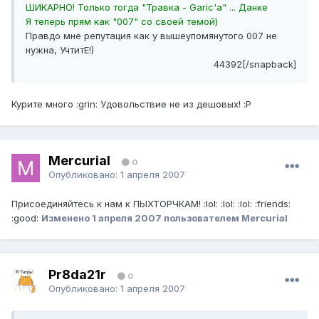
ШИКАРНО! Только тогда "Травка - Garic'а" ... Данке
Я теперь прям как "007" со своей темой)
Правдо мне репутация как у вышеупомянутого 007 не
нужна, УчтитЕ!)
44392[/snapback]
Курите много :grin: Удовольствие не из дешовых! :P
Mercurial
0
Опубликовано:
1 апреля 2007
Присоединяйтесь к нам к ПЫХТОРЧКАМ! :lol: :lol: :lol: :friends:
:good:
Изменено
1 апреля 2007
пользователем Mercurial
Pr8da21r
0
Опубликовано:
1 апреля 2007