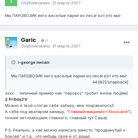
Опубликовано:
31 марта 2007
Мы ПАРОВОЗИК иего веселые парни из леса! вот кто мы!
Garic
0
Опубликовано:
31 марта 2007
i-george писал:
Мы ПАРОВОЗИК иего веселые парни из леса! вот кто мы!
44382[/snapback]
эххх ... типичный пример как "паровоз" гробит жизнь людям)
2 Pr8da21r
Можно я твой слоган себе заберу, мне понравилось)!
А себе под аватаром напишу,
"Главный машинист XboxLand"),
точнее нет помошник главного, главный тут Саша)
P.S. Реально, а как можно написать вместо "продвинутый х-
боксер" и т.д... что нибудь своё и от души)