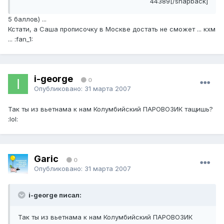
44389[/snapback]
5 баллов) ...
Кстати, а Саша прописочку в Москве достать не сможет ... кхм
... :fan_1:
i-george
0
Опубликовано:
31 марта 2007
Так ты из вьетнама к нам Колумбийский ПАРОВОЗИК тащишь?
:lol:
Garic
0
Опубликовано:
31 марта 2007
i-george писал:
Так ты из вьетнама к нам Колумбийский ПАРОВОЗИК