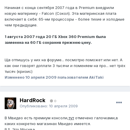
Начиная с конца сентября 2007 года в Premium внедрили
новую материнку - Falcon (Сокол). Эта материнская плата
включает в себя: 65-нм процессоры - более тихие и холодные
чем предыдущие.
1 августа 2007 года 20 ГБ Xbox 360 Premium была
заменена на 60 ГБ сохранив прежнею цену.
Ща отпишусь у них на форуме... посмотрю поможет или нет. А
как они говорят доплати 3 тысячи и поменяем на про... нет трёх
тысяч (кризис)
Изменено
10 апреля 2009
пользователем AkiTaki
HardRock
0
Опубликовано:
10 апреля 2009
В Мвидео есть премиум консоли,
тут
отмечено галочками,в
каких конкретно магазинах Мвидео имеется.
P.S. Это Москва