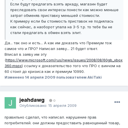
Если будут предлагать взять аркаду, магазин будет
преследовать свои интересы понести как можно меньше
затрат обменяв приставку меньшей стоимости.
К примеру если бы стоимость приставок не поднялась
как сейчас, а наоборот упала на 3-5 т.р. то тебе бы не
стали предлагать в обмен взять элит.
Да... так оно и есть... А как им доказать что Премиум тож
самое что и ПРО? Написал заяву... 21 будет ответ.
Вписал в заяву им эту
(
https://www.microsoft.com/rus/news/issues/2008/08/60gb_xbox
360.mspx
) ссылку к доказательство того что ПРО с винчом на
60 стоил до кризиса как и премиум 10990.
Изменено
14 апреля 2009
пользователем AkiTaki
jeahdawg
0
Опубликовано:
15 апреля 2009
правильно сделал, что написал. нарушение прав
потребителей. они должны предоставить равноценный товар,