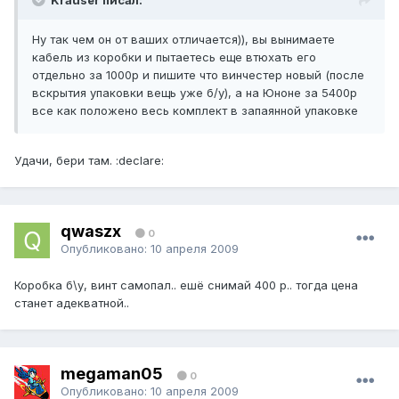
Krauser писал:
Ну так чем он от ваших отличается)), вы вынимаете
кабель из коробки и пытаетесь еще втюхать его
отдельно за 1000р и пишите что винчестер новый (после
вскрытия упаковки вещь уже б/у), а на Юноне за 5400р
все как положено весь комплект в запаянной упаковке
Удачи, бери там. :declare:
qwaszx
0
Опубликовано:
10 апреля 2009
Коробка б\у, винт самопал.. ешё снимай 400 р.. тогда цена
станет адекватной..
megaman05
0
Опубликовано:
10 апреля 2009