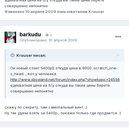
адекватная цена на б/у откуда вы такие цены берете
совершенно непонятно
Изменено
10 апреля 2009
пользователем Krauser
barkudu
0
Опубликовано:
10 апреля 2009
Krauser писал:
Он новый стоит 5400р)) откуда цена в 8000 :scratch_one-
s_head: , вот у человека
http://www.xboxland.net/forum/index.php?showtopic=24556
одекватная цена на б/у откуда вы такие цены берете
совершенно непонятно
скажу по секрету, там самопальный винт. ;)
Ну так удачи взять за 5400р., покажи только где продается. :)