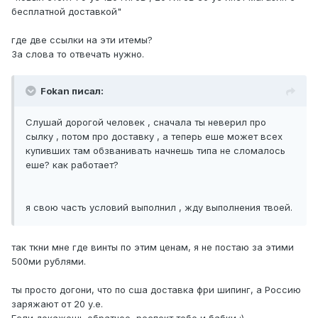
бесплатной доставкой"
где две ссылки на эти итемы?
За слова то отвечать нужно.
Fokan писал:
Слушай дорогой человек , сначала ты неверил про
сылку , потом про доставку , а теперь еше может всех
купивших там обзванивать начнешь типа не сломалось
еше? как работает?
я свою часть условий выполнил , жду выполнения твоей.
так ткни мне где винты по этим ценам, я не постаю за этими
500ми рублями.
ты просто догони, что по сша доставка фри шипинг, а Россию
заряжают от 20 у.е.