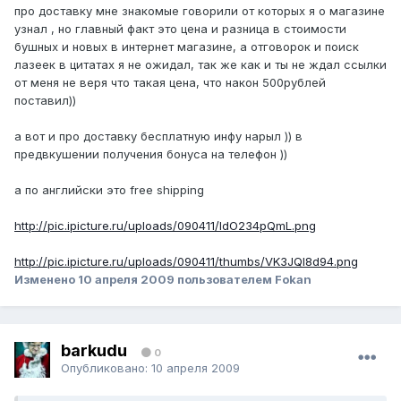
про доставку мне знакомые говорили от которых я о магазине
узнал , но главный факт это цена и разница в стоимости
бушных и новых в интернет магазине, а отговорок и поиск
лазеек в цитатах я не ожидал, так же как и ты не ждал ссылки
от меня не веря что такая цена, что након 500рублей
поставил))
а вот и про доставку бесплатную инфу нарыл )) в
предвкушении получения бонуса на телефон ))
а по английски это free shipping
http://pic.ipicture.ru/uploads/090411/IdO234pQmL.png
http://pic.ipicture.ru/uploads/090411/thumbs/VK3JQl8d94.png
Изменено
10 апреля 2009
пользователем Fokan
barkudu
0
Опубликовано:
10 апреля 2009