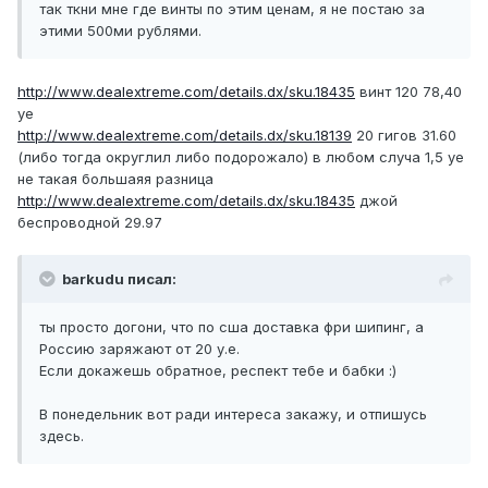
так ткни мне где винты по этим ценам, я не постаю за
этими 500ми рублями.
http://www.dealextreme.com/details.dx/sku.18435
винт 120 78,40
уе
http://www.dealextreme.com/details.dx/sku.18139
20 гигов 31.60
(либо тогда округлил либо подорожало) в любом случа 1,5 уе
не такая большаяя разница
http://www.dealextreme.com/details.dx/sku.18435
джой
беспроводной 29.97
barkudu писал:
ты просто догони, что по сша доставка фри шипинг, а
Россию заряжают от 20 у.е.
Если докажешь обратное, респект тебе и бабки :)
В понедельник вот ради интереса закажу, и отпишусь
здесь.