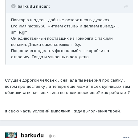
barkudu писал:
Повторю и здесь, дабы не оставаться в дураках.
Его имя mоtеl268. Читаем отзывы и делаем выводы....
smile.gif
Он единственный поставщик из Гонконга с такими
ценами. Диски самопальные + б.у.
Попроси его сделать фото пломбы + коробки на
отправку. Тогда и узнаешь в чем дело.
Слушай дорогой человек , сначала ты неверил про сылку ,
потом про доставку , а теперь еше может всех купивших там
обзванивать начнешь типа не сломалось еше? как работает?
я свою часть условий выполнил , жду выполнения твоей.
barkudu
0