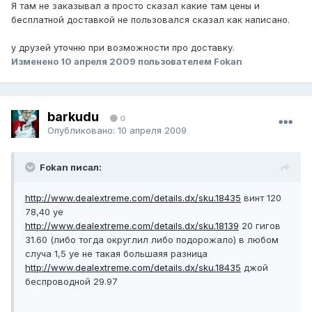
Я там не заказывал а просто сказал какие там цены и
бесплатной доставкой не пользовался сказал как написано.
у друзей уточню при возможности про доставку.
Изменено
10 апреля 2009
пользователем Fokan
barkudu
0
Опубликовано:
10 апреля 2009
Fokan писал:
http://www.dealextreme.com/details.dx/sku.18435
винт 120
78,40 уе
http://www.dealextreme.com/details.dx/sku.18139
20 гигов
31.60 (либо тогда округлил либо подорожало) в любом
случа 1,5 уе не такая большаяя разница
http://www.dealextreme.com/details.dx/sku.18435
джой
беспроводной 29.97