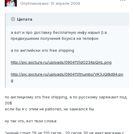
Опубликовано:
10 апреля 2009
Цитата
а вот и про доставку бесплатную инфу нарыл )) в
предвкушении получения боунса на телефон
а по английски это free shipping
http://pic.ipicture.ru/uploads/090411/IdO234pQmL.png
http://pic.ipicture.ru/uploads/090411/thumbs/VK3JQl8d94.pn
g
по англицкому это free shipping, а по русскому заряжают под
20$
если бы я с этим не работал, не заикался бы.
ну так что, вот твои слова:
"новый стоит 79 уе 120 гигов , 20 гигов 30 уе инет магазин с