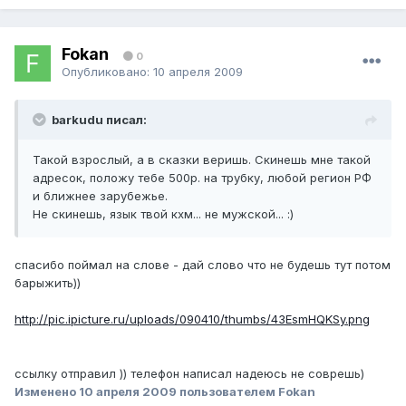
Fokan
0
Опубликовано:
10 апреля 2009
barkudu писал:
Такой взрослый, а в сказки веришь. Скинешь мне такой
адресок, положу тебе 500р. на трубку, любой регион РФ
и ближнее зарубежье.
Не скинешь, язык твой кхм... не мужской... :)
спасибо поймал на слове - дай слово что не будешь тут потом
барыжить))
http://pic.ipicture.ru/uploads/090410/thumbs/43EsmHQKSy.png
ссылку отправил )) телефон написал надеюсь не соврешь)
Изменено
10 апреля 2009
пользователем Fokan