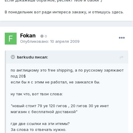
Если докажешь обратное, респект тебе и бабки :)
В понедельник вот ради интереса закажу, и отпишусь здесь.
Fokan
0
Опубликовано:
10 апреля 2009
barkudu писал:
по англицкому это free shipping, а по русскому заряжают
под 20$
если бы я с этим не работал, не заикался бы.
ну так что, вот твои слова:
"новый стоит 79 уе 120 гигов , 20 гигов 30 уе инет
магазин с бесплатной доставкой"
где две ссылки на эти итемы?
За слова то отвечать нужно.