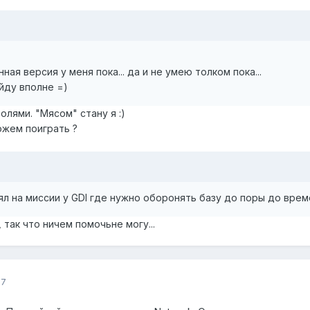
ая версия у меня пока... да и не умею толком пока...
йду вполне =)
лями. "Мясом" стану я :)
ожем поиграть ?
трял на миссии у GDI где нужно оборонять базу до поры до вр
 так что ничем помочьне могу...
07