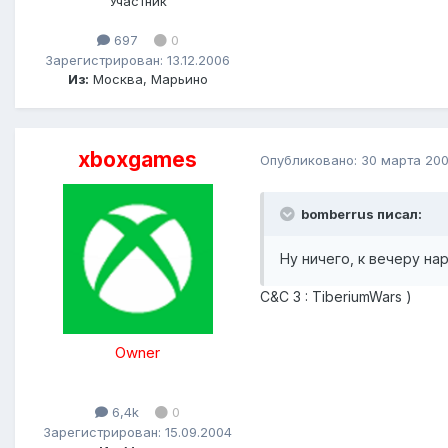
Участник
697
0
Зарегистрирован: 13.12.2006
Из:
Москва, Марьино
xboxgames
Опубликовано:
30 марта 20
bomberrus писал:
Ну ничего, к вечеру на
С&C 3 : TiberiumWars )
Owner
6,4k
0
Зарегистрирован: 15.09.2004