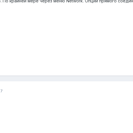
 По крайней мере через меню Network. Опции прямого соедине
07