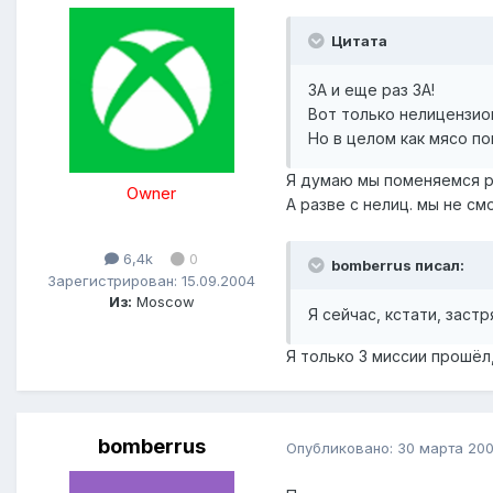
Цитата
ЗА и еще раз ЗА!
Вот только нелицензионн
Но в целом как мясо по
Я думаю мы поменяемся ро
Owner
А разве с нелиц. мы не см
6,4k
0
bomberrus писал:
Зарегистрирован: 15.09.2004
Из:
Moscow
Я сейчас, кстати, зас
Я только 3 миссии прошёл,
bomberrus
Опубликовано:
30 марта 20