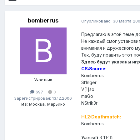
bomberrus
Опубликовано:
30 марта 20
Предлагаю в этой теме до
Не каждый смог установить
внимания и дружеского му
Так, буду править этот по
Здесь будут указаны игр
CS:Source:
Bomberrus
Участник
St1nger
V[1]so
697
0
maGo
Зарегистрирован: 13.12.2006
NStrik3r
Из:
Москва, Марьино
HL2:Deathmatch:
Bomberrus
Warcraft 3 TFT: