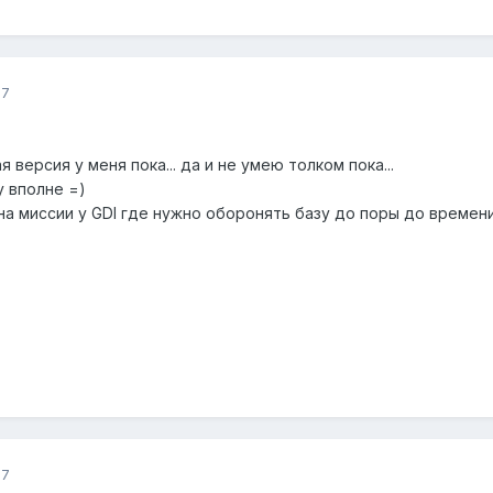
07
 версия у меня пока... да и не умею толком пока...
у вполне =)
л на миссии у GDI где нужно оборонять базу до поры до врем
07