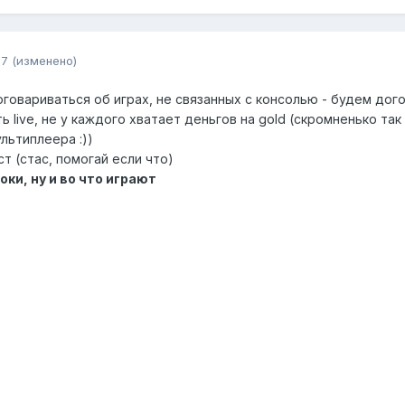
07
(изменено)
говариваться об играх, не связанных с консолью - будем догов
 live, не у каждого хватает деньгов на gold (скромненько так 
льтиплеера :))
ст (стас, помогай если что)
оки, ну и во что играют