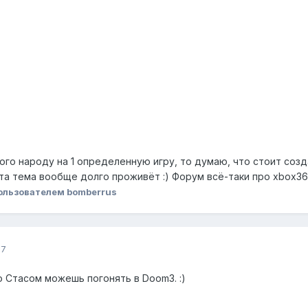
ого народу на 1 определенную игру, то думаю, что стоит соз
 эта тема вообще долго проживёт :) Форум всё-таки про xbox3
ользователем bomberrus
07
о Стасом можешь погонять в Doom3. :)