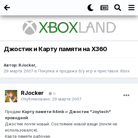
Джостик и Карту памяти на X360
Автор:
RJocker
,
29 марта 2007
в
Покупка и продажа б/у игр и приставок Xbox
RJocker
0
Опубликовано:
29 марта 2007
Продам
Карту памяти 64mb
и
Джостик "Joytech"
проводной
.
Джостик почти новый. Состояние новой вещи (почти не
использовался).
Карта памяти рабочая.