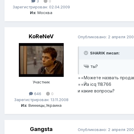
3
0
Зарегистрирован: 02.04.2009
Из:
Москва
KoReNeV
Опубликовано:
2 апреля 200
SHARIK писал:
Чё ты?
==Можете назвать продавц
Участник
==Йа icq 118766
и какие вопросы?
646
0
Зарегистрирован: 13.11.2008
Из:
Винницы,Украина
Gangsta
Опубликовано:
2 апреля 200