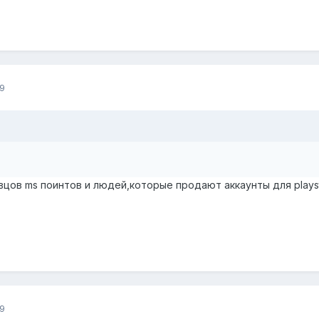
9
ов ms поинтов и людей,которые продают аккаунты для playsta
9