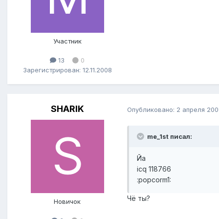
Участник
13
0
Зарегистрирован: 12.11.2008
SHARIK
Опубликовано:
2 апреля 200
me_1st писал:
Йа
icq 118766
:popcorm1:
Чё ты?
Новичок