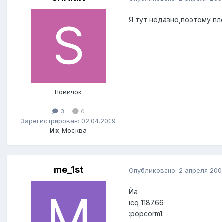
Я тут недавно,поэтому пл
Новичок
3
0
Зарегистрирован: 02.04.2009
Из:
Москва
me_1st
Опубликовано:
2 апреля 200
Йа
icq 118766
:popcorm1: