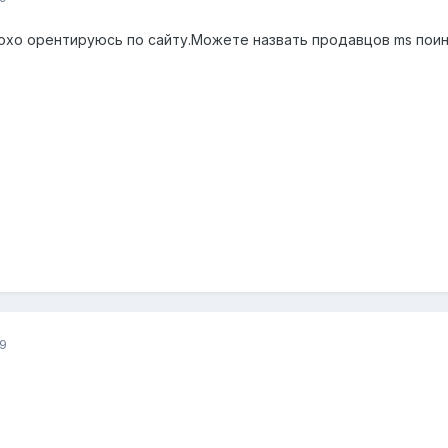
охо орентируюсь по сайту.Можете назвать продавцов ms поинт
9