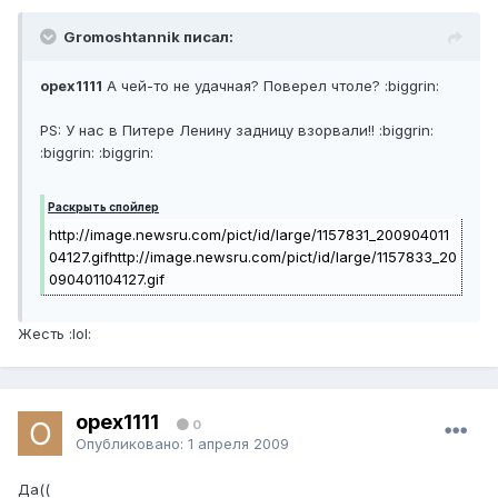
Gromoshtannik писал:
opex1111
А чей-то не удачная? Поверел чтоле? :biggrin:
PS: У нас в Питере Ленину задницу взорвали!! :biggrin:
:biggrin: :biggrin:
Раскрыть спойлер
http://image.newsru.com/pict/id/large/1157831_200904011
04127.gif
http://image.newsru.com/pict/id/large/1157833_20
090401104127.gif
Жесть :lol:
opex1111
0
Опубликовано:
1 апреля 2009
Да((