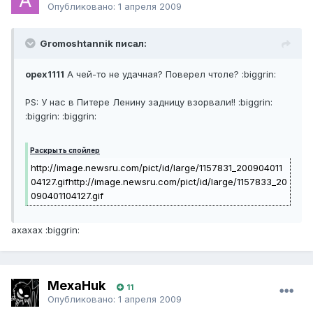
Опубликовано:
1 апреля 2009
Gromoshtannik писал:
opex1111
А чей-то не удачная? Поверел чтоле? :biggrin:
PS: У нас в Питере Ленину задницу взорвали!! :biggrin:
:biggrin: :biggrin:
Раскрыть спойлер
http://image.newsru.com/pict/id/large/1157831_200904011
04127.gif
http://image.newsru.com/pict/id/large/1157833_20
090401104127.gif
ахахах :biggrin:
MexaHuk
11
Опубликовано:
1 апреля 2009