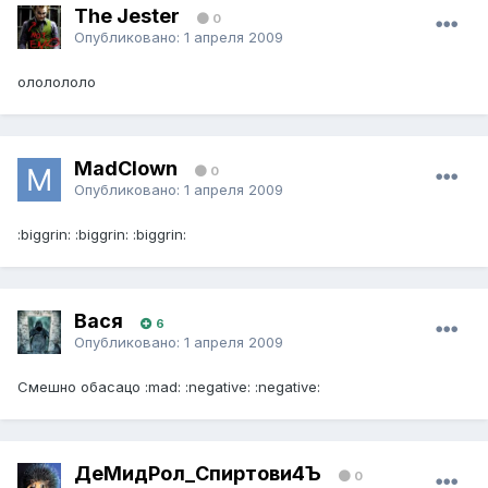
The Jester
0
Опубликовано:
1 апреля 2009
ололололо
MadClown
0
Опубликовано:
1 апреля 2009
:biggrin: :biggrin: :biggrin:
Вася
6
Опубликовано:
1 апреля 2009
Смешно обасацо :mad: :negative: :negative:
ДеМидРол_Спиртови4Ъ
0