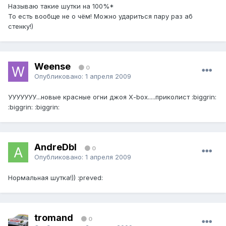
Называю такие шутки на 100%*
То есть вообще не о чём! Можно удариться пару раз аб
стенку!)
Weense
0
Опубликовано:
1 апреля 2009
УУУУУУУ...новые красные огни джоя X-box.....приколист :biggrin:
:biggrin: :biggrin:
AndreDbI
0
Опубликовано:
1 апреля 2009
Нормальная шутка!)) :preved:
tromand
0