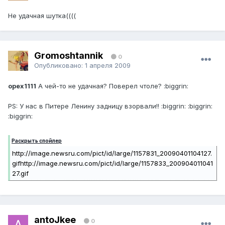
Не удачная шутка((((
Gromoshtannik
0
Опубликовано:
1 апреля 2009
opex1111
А чей-то не удачная? Поверел чтоле? :biggrin:
PS: У нас в Питере Ленину задницу взорвали!! :biggrin: :biggrin:
:biggrin:
Раскрыть спойлер
http://image.newsru.com/pict/id/large/1157831_20090401104127.
gif
http://image.newsru.com/pict/id/large/1157833_200904011041
27.gif
antoJkee
0