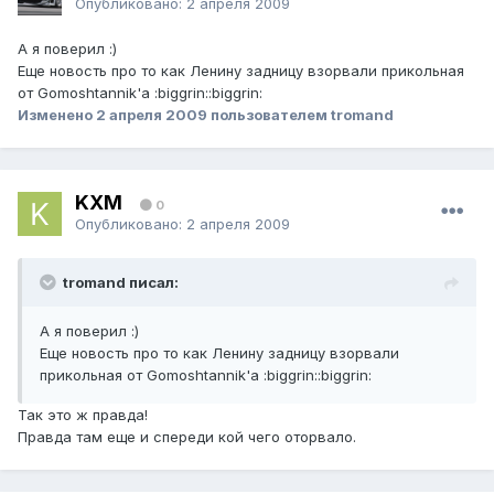
Опубликовано:
2 апреля 2009
А я поверил :)
Еще новость про то как Ленину задницу взорвали прикольная
от Gomoshtannik'а :biggrin::biggrin:
Изменено
2 апреля 2009
пользователем tromand
KXM
0
Опубликовано:
2 апреля 2009
tromand писал:
А я поверил :)
Еще новость про то как Ленину задницу взорвали
прикольная от Gomoshtannik'а :biggrin::biggrin:
Так это ж правда!
Правда там еще и спереди кой чего оторвало.