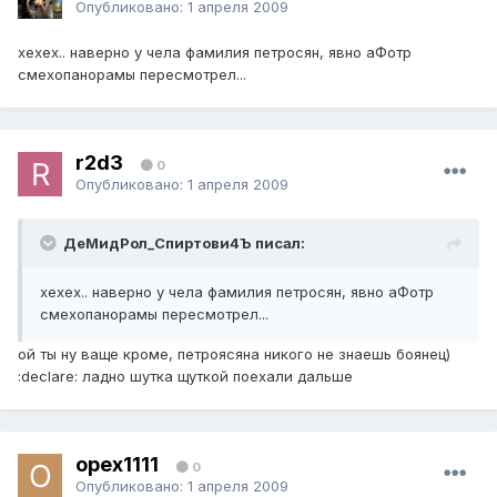
Опубликовано:
1 апреля 2009
хехех.. наверно у чела фамилия петросян, явно аФотр
смехопанорамы пересмотрел...
r2d3
0
Опубликовано:
1 апреля 2009
ДеМидРол_Спиртови4Ъ писал:
хехех.. наверно у чела фамилия петросян, явно аФотр
смехопанорамы пересмотрел...
ой ты ну ваще кроме, петроясяна никого не знаешь боянец)
:declare: ладно шутка щуткой поехали дальше
opex1111
0
Опубликовано:
1 апреля 2009