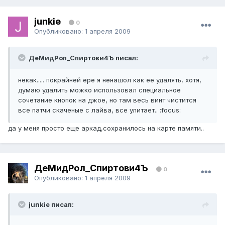
junkie
0
Опубликовано:
1 апреля 2009
ДеМидРол_Спиртови4Ъ писал:
некак..... покрайней ере я ненашол как ее удалять, хотя,
думаю удалить можко использовал специальное
сочетание кнопок на джое, но там весь винт чистится
все патчи скаченые с лайва, все улитает.. :focus:
да у меня просто еще аркад,сохранилось на карте памяти..
ДеМидРол_Спиртови4Ъ
0
Опубликовано:
1 апреля 2009
junkie писал: