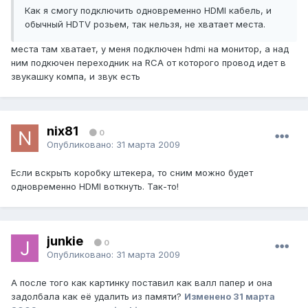
Как я смогу подключить одновременно HDMI кабель, и
обычный НDTV розьем, так нельзя, не хватает места.
места там хватает, у меня подключен hdmi на монитор, а над
ним подкючен переходник на RCA от которого провод идет в
звукашку компа, и звук есть
niх81
0
Опубликовано:
31 марта 2009
Если вскрыть коробку штекера, то сним можно будет
одновременно HDMI воткнуть. Так-то!
junkie
0
Опубликовано:
31 марта 2009
А после того как картинку поставил как валл папер и она
задолбала как её удалить из памяти?
Изменено
31 марта