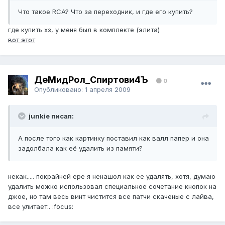
Что такое RCA? Что за переходник, и где его купить?
где купить хз, у меня был в комплекте (элита)
вот этот
ДеМидРол_Спиртови4Ъ
0
Опубликовано:
1 апреля 2009
junkie писал:
А после того как картинку поставил как валл папер и она
задолбала как её удалить из памяти?
некак..... покрайней ере я ненашол как ее удалять, хотя, думаю
удалить можко использовал специальное сочетание кнопок на
джое, но там весь винт чистится все патчи скаченые с лайва,
все улитает.. :focus: