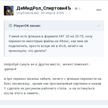
ДеМидРол_Спиртови4Ъ
0
Опубликовано:
30 марта 2009
PlayerOK писал:
У меня есть флешка в формате FAT 32 на 32 Гб, хочу
перенести некоторые файлы на Хбокс, как мне её
подключить, просто вснув её в Юсб, нечего не
произошло, что делать?
попробуй сунуть ее в другое место... может поможет...
:gamer4:
а про перенос можеш забыть, нечего с флешки перенести на
бокс несможеш... кроме как просматривая картинки и нажав
Y сделать их рисунком рабочего стола... и ои остануться
после этого в памяти...