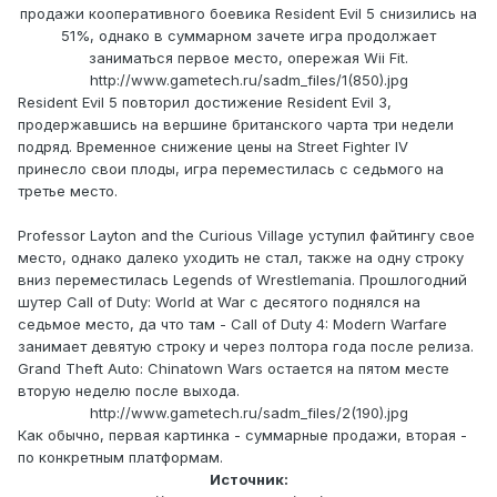
продажи кооперативного боевика Resident Evil 5 снизились на
51%, однако в суммарном зачете игра продолжает
заниматься первое место, опережая Wii Fit.
http://www.gametech.ru/sadm_files/1(850).jpg
Resident Evil 5 повторил достижение Resident Evil 3,
продержавшись на вершине британского чарта три недели
подряд. Временное снижение цены на Street Fighter IV
принесло свои плоды, игра переместилась с седьмого на
третье место.
Professor Layton and the Curious Village уступил файтингу свое
место, однако далеко уходить не стал, также на одну строку
вниз переместилась Legends of Wrestlemania. Прошлогодний
шутер Call of Duty: World at War с десятого поднялся на
седьмое место, да что там - Call of Duty 4: Modern Warfare
занимает девятую строку и через полтора года после релиза.
Grand Theft Auto: Chinatown Wars остается на пятом месте
вторую неделю после выхода.
http://www.gametech.ru/sadm_files/2(190).jpg
Как обычно, первая картинка - суммарные продажи, вторая -
по конкретным платформам.
Источник: