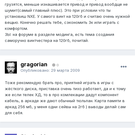
грузятся, меньше изнашивается привод и привод вообдще не
шумит(самый главный плюс). Это при условии что ты
установиш NXE. У самого винт на 120гб и считаю очень нужной
вещью. Конечно решать тебе, сэкономить 3к или играть с
комфортом.
ЗЫ: на форуме в разделе модинга, есть тема создания
саморучно винтчестера на 120гб, почитай.
gragorian
0
Опубликовано:
29 марта 2009
Тоже рекомендую брать про, приятней играть в игры с
жёсткого диска, приставка очень тихо работает, да и к тому
же если телек ХД, то в про комлекации дадут компонент
кабель, в аркаде же дают обычный тюльпан. Карта памяти в
аркад 256 мб, у меня одни сейвы на 2гб ) выводы делай сам
для себя.