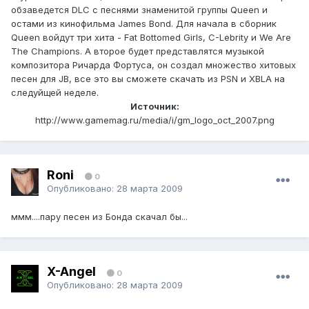
обзаведется DLC с песнями знаменитой группы Queen и
остами из кинофильма James Bond. Для начала в сборник
Queen войдут три хита - Fat Bottomed Girls, C-Lebrity и We Are
The Champions. А второе будет представлятся музыкой
композитора Ричарда Фортуса, он создал множество хитовых
песен для JB, все это вы сможете скачать из PSN и XBLA на
следуйщей неделе.
Источник:
http://www.gamemag.ru/media/i/gm_logo_oct_2007.png
Roni
0
Опубликовано:
28 марта 2009
ммм....пару песен из Бонда скачал бы...
X-Angel
0
Опубликовано:
28 марта 2009