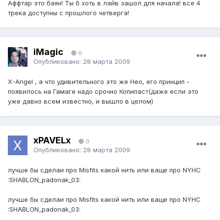
Аффтар это баян! Ты б хоть в лайв зашол для начала! все 4
трека доступны с прошлого четверга!
iMagic
0
Опубликовано:
28 марта 2009
X-Angel , а что удивительного это же Нео, его принцип -
появилось на Гамаге надо срочно Копипаст(даже если это
уже давно всем известно, и вышло в целом)
xPAVELx
0
Опубликовано:
28 марта 2009
лучше бы сделаи про Misfits какой нить или ваще про NYHC
:SHABLON_padonak_03:
лучше бы сделаи про Misfits какой нить или ваще про NYHC
:SHABLON_padonak_03: