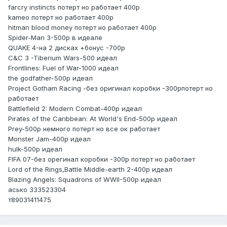
farcry instincts потерт но работает 400р
kameo потерт но работает 400р
hitman blood money потерт но работает 400р
Spider-Man 3-500p в идеале
QUAKE 4-на 2 дисках +бонус -700р
C&C 3 -Tiberium Wars-500 идеал
Frontlines: Fuel of War-1000 идеал
the godfather-500p идеал
Project Gotham Racing -без оригинал коробки -300рпотерт но
работает
Battlefield 2: Modern Combat-400р идеал
Pirates of the Caribbean: At World's End-500р идеал
Prey-500р немного потерт но все ок работает
Monster Jam-400р идеал
hulk-500p идеал
FIFA 07-без орегинал коробки -300р потерт но работает
Lord of the Rings,Battle Middle-earth 2-400р идеал
Blazing Angels: Squadrons of WWII-500р идеал
асько 333523304
т89031411475