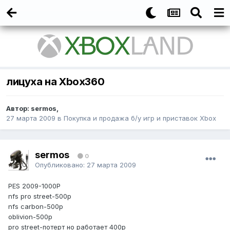
лицуха на Xbox360
Автор:
sermos
,
27 марта 2009
в
Покупка и продажа б/у игр и приставок Xbox
sermos
0
Опубликовано:
27 марта 2009
PES 2009-1000P
nfs pro street-500p
nfs carbon-500p
oblivion-500p
pro street-потерт но работает 400р