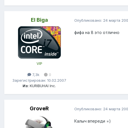
El Biga
Опубликовано:
24 марта 20
фифа на 8 это отлично
VIP
7,3k
0
Зарегистрирован: 10.02.2007
Из:
KURIBUHAI Inc.
GroveR
Опубликовано:
24 марта 20
Калыч впереди =)