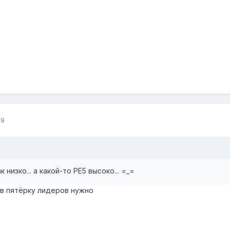
09
 низко... а какой-то РЕ5 высоко... =_=
м в пятёрку лидеров нужно