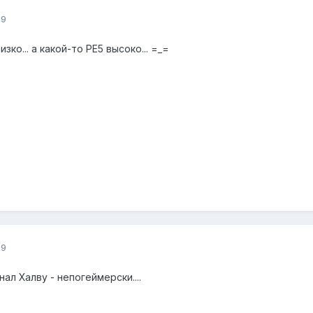
09
зко... а какой-то РЕ5 высоко... =_=
09
гнал Халву - непогеймерски....