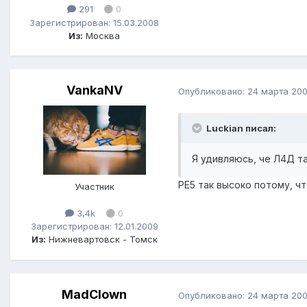
291
0
Зарегистрирован: 15.03.2008
Из:
Москва
VankaNV
Опубликовано:
24 марта 20
Luckian писал:
Я удивляюсь, че Л4Д так
РЕ5 так высоко потому, что
Участник
3,4k
0
Зарегистрирован: 12.01.2009
Из:
Нижневартовск - Томск
MadClown
Опубликовано:
24 марта 20