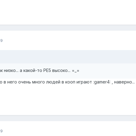
09
 низко... а какой-то РЕ5 высоко... =_=
 в него очень много людей в кооп играют :gamer4: , наверно... 
09