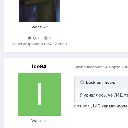
Участник
1,6k
0
Зарегистрирован: 24.02.2008
ice94
Опубликовано:
24 марта 20
Luckian писал:
Я удивляюсь, че Л4Д так
вот вот , L4D как миниму
Участник