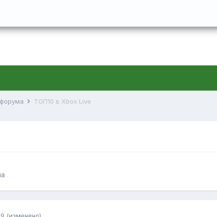
й форума
ТОП10 в Xbox Live
ма
09
(изменено)