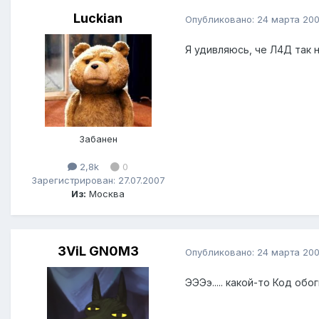
Luckian
Опубликовано:
24 марта 20
Я удивляюсь, че Л4Д так ни
Забанен
2,8k
0
Зарегистрирован: 27.07.2007
Из:
Москва
3ViL GN0M3
Опубликовано:
24 марта 20
ЭЭЭэ..... какой-то Код обо