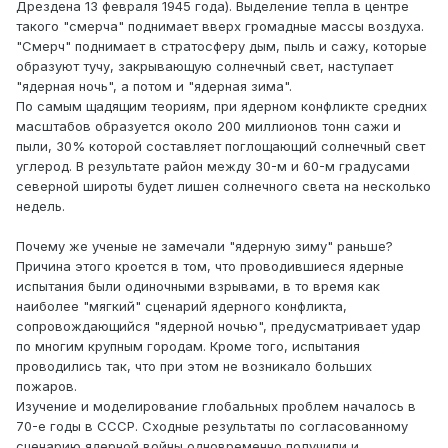
Дрездена 13 февраля 1945 года). Выделение тепла в центре
такого "смерча" поднимает вверх громадные массы воздуха.
"Смерч" поднимает в стратосферу дым, пыль и сажу, которые
образуют тучу, закрывающую солнечный свет, наступает
"ядерная ночь", а потом и "ядерная зима".
По самым щадящим теориям, при ядерном конфликте средних
масштабов образуется около 200 миллионов тонн сажи и
пыли, 30% которой составляет поглощающий солнечный свет
углерод. В результате район между 30-м и 60-м градусами
северной широты будет лишен солнечного света на несколько
недель.
Почему же ученые не замечали "ядерную зиму" раньше?
Причина этого кроется в том, что проводившиеся ядерные
испытания были одиночными взрывами, в то время как
наиболее "мягкий" сценарий ядерного конфликта,
сопровождающийся "ядерной ночью", предусматривает удар
по многим крупным городам. Кроме того, испытания
проводились так, что при этом не возникало больших
пожаров.
Изучение и моделирование глобальных проблем началось в
70-е годы в СССР. Сходные результаты по согласованному
сценарию ядерной войны одновременно получили и