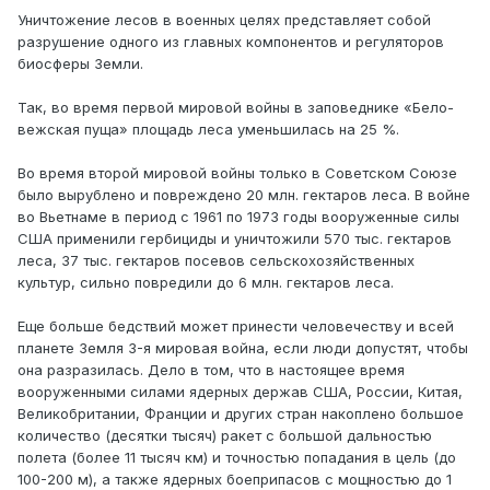
Уничтожение лесов в военных целях представляет собой
разрушение одного из главных компонентов и регуляторов
биосферы Земли.
Так, во время первой мировой войны в заповеднике «Бело-
вежская пуща» площадь леса уменьшилась на 25 %.
Во время второй мировой войны только в Советском Союзе
было вырублено и повреждено 20 млн. гектаров леса. В войне
во Вьетнаме в период с 1961 по 1973 годы вооруженные силы
США применили гербициды и уничтожили 570 тыс. гектаров
леса, 37 тыс. гектаров посевов сельскохозяйственных
культур, сильно повредили до 6 млн. гектаров леса.
Еще больше бедствий может принести человечеству и всей
планете Земля 3-я мировая война, если люди допустят, чтобы
она разразилась. Дело в том, что в настоящее время
вооруженными силами ядерных держав США, России, Китая,
Великобритании, Франции и других стран накоплено большое
количество (десятки тысяч) ракет с большой дальностью
полета (более 11 тысяч км) и точностью попадания в цель (до
100-200 м), а также ядерных боеприпасов с мощностью до 1