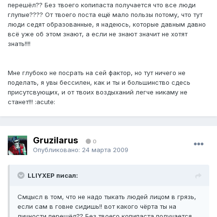
перешёл?? Без твоего копипаста получается что все люди
глупые???? От твоего поста ещё мало пользы потому, что тут
люди седят образованные, я надеюсь, которые давным давно
всё уже об этом знают, а если не знают значит не хотят
знать!!!!
Мне глубоко не посрать на сей фактор, но тут ничего не
поделать, я увы бессилен, как и ты и большинство сдесь
присутсвующих, и от твоих воздыханий легче никаму не
станет!!! :acute:
Gruzilarus
0
Опубликовано:
24 марта 2009
LLIYXEP писал:
Смцысл в том, что не надо тыкать людей лицом в грязь,
если сам в говне сидишь!! вот какого чёрта ты на
личности перешёл?? Без твоего копипаста получается