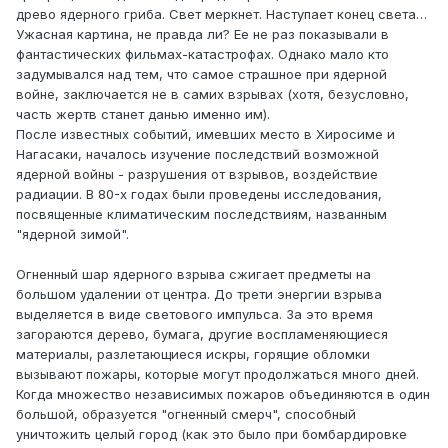
древо ядерного гриба. Свет меркнет. Наступает конец света…
Ужасная картина, не правда ли? Ее не раз показывали в
фантастических фильмах-катастрофах. Однако мало кто
задумывался над тем, что самое страшное при ядерной
войне, заключается не в самих взрывах (хотя, безусловно,
часть жертв станет данью именно им).
После известных событий, имевших место в Хиросиме и
Нагасаки, началось изучение последствий возможной
ядерной войны - разрушения от взрывов, воздействие
радиации. В 80-х годах были проведены исследования,
посвященные климатическим последствиям, названным
"ядерной зимой".
Огненный шар ядерного взрыва сжигает предметы на
большом удалении от центра. До трети энергии взрыва
выделяется в виде светового импульса. За это время
загораются дерево, бумага, другие воспламеняющиеся
материалы, разлетающиеся искры, горящие обломки
вызывают пожары, которые могут продолжаться много дней.
Когда множество независимых пожаров объединяются в один
большой, образуется "огненный смерч", способный
уничтожить целый город (как это было при бомбардировке