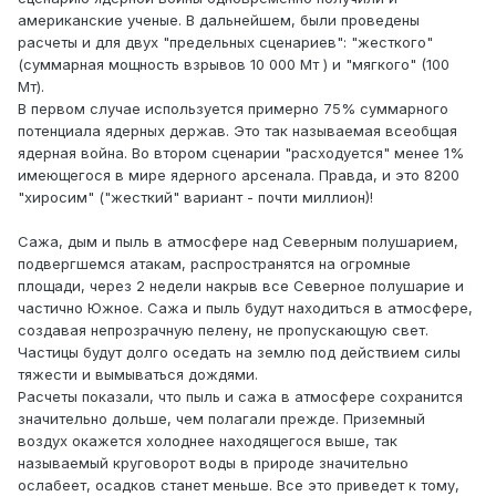
американские ученые. В дальнейшем, были проведены
расчеты и для двух "предельных сценариев": "жесткого"
(суммарная мощность взрывов 10 000 Мт ) и "мягкого" (100
Мт).
В первом случае используется примерно 75% суммарного
потенциала ядерных держав. Это так называемая всеобщая
ядерная война. Во втором сценарии "расходуется" менее 1%
имеющегося в мире ядерного арсенала. Правда, и это 8200
"хиросим" ("жесткий" вариант - почти миллион)!
Сажа, дым и пыль в атмосфере над Северным полушарием,
подвергшемся атакам, распространятся на огромные
площади, через 2 недели накрыв все Северное полушарие и
частично Южное. Сажа и пыль будут находиться в атмосфере,
создавая непрозрачную пелену, не пропускающую свет.
Частицы будут долго оседать на землю под действием силы
тяжести и вымываться дождями.
Расчеты показали, что пыль и сажа в атмосфере сохранится
значительно дольше, чем полагали прежде. Приземный
воздух окажется холоднее находящегося выше, так
называемый круговорот воды в природе значительно
ослабеет, осадков станет меньше. Все это приведет к тому,