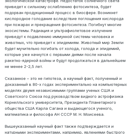
экологической катастрофе. Недостаток солнечного света
приведет к сильному ослаблению фотосинтеза, будет
подорван продукционный процесс в биосфере. Возникнет
кислородное голодание вследствие поглощения кислорода
при пожарах и прекращения фотосинтеза. Погибнут многие
экосистемы. Радиация и ультрафиолетовое излучение
приведут к подавлению иммунной системы человека и
животных, что приведет к эпидемиям. Животный мир Земли
будет мучительно погибать от холода, голода и эпидемий,
которые уже начнутся с первыми днями после начала
ракетно-ядерной войны и будут продолжаться в дальнейшем
не менее 2-2,5 лет.
Сказанное – это не гипотеза, а научный факт, полученный и
доказанный в 80-х годах экспериментально на компьютерных
моделях двумя независимыми группами ученых США и
Советского Союза под руководством видного астрофизика
Корнелльского университета, Президента Планетарного
общества США Карла Сагана и выдающегося ученого,
математика и философа АН СССР М. Н. Моисеева.
Вышеуказанный научный факт также подтверждается и
натурными экспериментами, например, явлениями быстрого