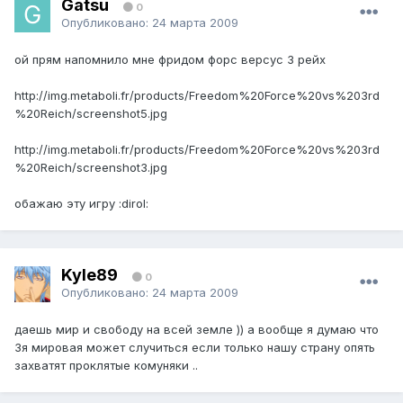
Gatsu
0
Опубликовано:
24 марта 2009
ой прям напомнило мне фридом форс версус 3 рейх
http://img.metaboli.fr/products/Freedom%20Force%20vs%203rd
%20Reich/screenshot5.jpg
http://img.metaboli.fr/products/Freedom%20Force%20vs%203rd
%20Reich/screenshot3.jpg
обажаю эту игру :dirol:
Kyle89
0
Опубликовано:
24 марта 2009
даешь мир и свободу на всей земле )) а вообще я думаю что
3я мировая может случиться если только нашу страну опять
захватят проклятые комуняки ..