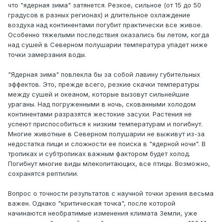
что "ядерная зима" затянется. Резкое, сильное (от 15 до 50
градусов в разных регионах) и длительное охлаждение
воздуха над континентами погубит практически все живое.
Особенно тяжелыми последствия оказались бы летом, когда
над сушей в Северном полушарии температура упадет ниже
точки замерзания воды.
"Ядерная зима" повлекла бы за собой лавину губительных
эффектов. Это, прежде всего, резкие скачки температуры
между сушей и океаном, которые вызовут сильнейшие
ураганы. Над погруженными в ночь, скованными холодом
континентами разразятся жестокие засухи. Растения не
успеют приспособиться к низким температурам и погибнут.
Многие животные в Северном полушарии не выживут из-за
недостатка пищи и сложности ее поиска в "ядерной ночи". В
тропиках и субтропиках важным фактором будет холод.
Погибнут многие виды млекопитающих, все птицы. Возможно,
сохранятся рептилии.
Вопрос о точности результатов с научной точки зрения весьма
важен. Однако "критическая точка", после которой
начинаются необратимые изменения климата Земли, уже