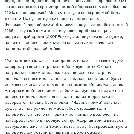
определена: "ядерный порог" очень невысок - порядка 100 Мт.
Никакая система противоракетной обороны не может быть на
100% непроницаемой. Между тем, для непоправимой беды
хватит и 1% существующих ядерных арсеналов.
Феномен "ядерной зимы" был изучен научным сообществом. В
1985 г. Научный комитет по изучению проблем защиты
окружающей среды (СКОПЕ) выпустил двухтомное издание,
посвященное оценкам климатических и экологических
последствий ядерной войны.
"Расчеты показывают, - говорилось в нем, - что пыль и дым
распространятся на тропики и большую часть Южного
полушария. Таким образом, даже невоюющие страны,
включая находящиеся вдалеке от района конфликта, будут
испытывать его губительное воздействие. Индия, Бразилия,
Нигерия или Индонезия могут быть разрушены в результате
ядерной войны, несмотря на то, что на их территории не
разорвется ни одна боеголовка... "Ядерная зима" означает
существенное усиление масштабов страданий для
человечества, включая нации и регионы, не вовлеченные
непосредственно в ядерную войну... Ядерная война вызовет
разрушение жизни на Земле, катастрофу, беспрецедентную в
человеческой истории, и явится угрозой самому