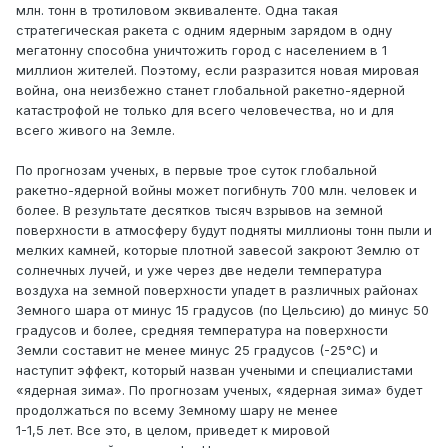
млн. тонн в тротиловом эквиваленте. Одна такая
стратегическая ракета с одним ядерным зарядом в одну
мегатонну способна уничтожить город с населением в 1
миллион жителей. Поэтому, если разразится новая мировая
война, она неизбежно станет глобальной ракетно-ядерной
катастрофой не только для всего человечества, но и для
всего живого на Земле.
По прогнозам ученых, в первые трое суток глобальной
ракетно-ядерной войны может погибнуть 700 млн. человек и
более. В результате десятков тысяч взрывов на земной
поверхности в атмосферу будут подняты миллионы тонн пыли и
мелких камней, которые плотной завесой закроют Землю от
солнечных лучей, и уже через две недели температура
воздуха на земной поверхности упадет в различных районах
Земного шара от минус 15 градусов (по Цельсию) до минус 50
градусов и более, средняя температура на поверхности
Земли составит не менее минус 25 градусов (-25°С) и
наступит эффект, который назван учеными и специалистами
«ядерная зима». По прогнозам ученых, «ядерная зима» будет
продолжаться по всему Земному шару не менее
1-1,5 лет. Все это, в целом, приведет к мировой