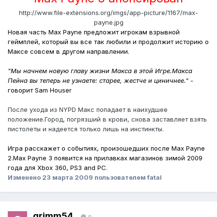
http://www.file-extensions.org/imgs/app-picture/1167/max-
payne.jpg
Новая часть Max Payne предложит игрокам взрывной
геймплей, который вы все так любили и продолжит историю о
Максе совсем в другом направлении.
"Мы начнем новую главу жизни Макса в этой Игре.Макса
Пейна вы теперь не узнаете: старее, жестче и циничнее."
-
говорит Sam Houser
После ухода из NYPD Макс попадает в наихудшее
положение.Город, погрязший в крови, снова заставляет взять
пистолеты и надеется только лишь на инстинкты.
Игра расскажет о событиях, произошедших после Max Payne
2.
Max Payne 3 появится на прилавках магазинов зимой 2009
года для Xbox 360, PS3 and PC.
Изменено
23 марта 2009
пользователем fatal
grimm54
0