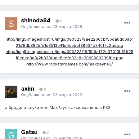
shinoda84
0
Опубликовано:
23 марта 2009
http://img5.imageshost.ru/imgs/090323/9ae22b0cbf5bca0dc0ab1
21d1fdb8925/e1e3513541e0cebef89034d340f7c2ad.jpg
http://img5.imageshost.ru/imgs/090323/18f5b6af72d37013b18ff25
18cdee8a8/2b838faac8eefc02e6c3060080299fbe.png
http://www.rockstargames.com/maxpayne3/
axim
0
Опубликовано:
23 марта 2009
а бродили слухи мол MaxPayne эксклюзив для PS3
Gatsu
0
Опубликовано:
23 марта 2009