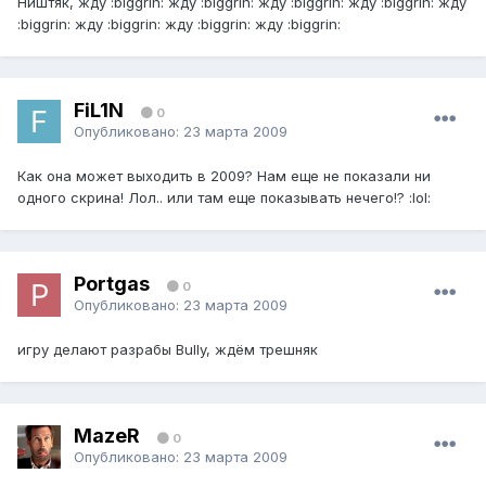
Ништяк, жду :biggrin: жду :biggrin: жду :biggrin: жду :biggrin: жду
:biggrin: жду :biggrin: жду :biggrin: жду :biggrin:
FiL1N
0
Опубликовано:
23 марта 2009
Как она может выходить в 2009? Нам еще не показали ни
одного скрина! Лол.. или там еще показывать нечего!? :lol:
Portgas
0
Опубликовано:
23 марта 2009
игру делают разрабы Bully, ждём трешняк
MazeR
0
Опубликовано:
23 марта 2009