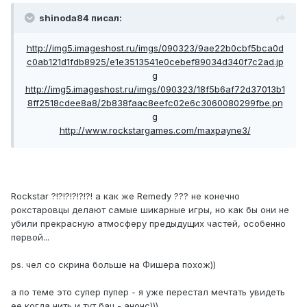
shinoda84 писал:
http://img5.imageshost.ru/imgs/090323/9ae22b0cbf5bca0d
c0ab121d1fdb8925/e1e3513541e0cebef89034d340f7c2ad.jp
g
http://img5.imageshost.ru/imgs/090323/18f5b6af72d37013b1
8ff2518cdee8a8/2b838faac8eefc02e6c3060080299fbe.pn
g
http://www.rockstargames.com/maxpayne3/
Rockstar ?!?!?!?!?!?! а как же Remedy ??? не конечно
рокстаровцы делают самые шикарные игры, но как бы они не
убили прекрасную атмосферу предыдущих частей, особенно
первой...
ps. чел со скрина больше на Фишера похож))
а по теме это супер пупер - я уже перестал мечтать увидеть
ее когда нить и тут бац - анонс)))