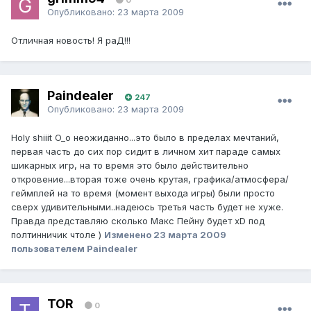
Опубликовано:
23 марта 2009
Отличная новость! Я раД!!!
Paindealer
247
Опубликовано:
23 марта 2009
Holy shiiit O_o неожиданно...это было в пределах мечтаний,
первая часть до сих пор сидит в личном хит параде самых
шикарных игр, на то время это было действительно
откровение...вторая тоже очень крутая, графика/атмосфера/
геймплей на то время (момент выхода игры) были просто
сверх удивительными..надеюсь третья часть будет не хуже.
Правда представляю сколько Макс Пейну будет xD под
полтинничик чтоле )
Изменено
23 марта 2009
пользователем Paindealer
TOR
0