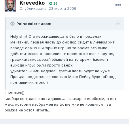
Krevedko
26
Опубликовано:
23 марта 2009
Paindealer писал:
Holy shiiit O_o неожиданно...это было в пределах
мечтаний, первая часть до сих пор сидит в личном хит
параде самых шикарных игр, на то время это было
действительно откровение...вторая тоже очень крутая,
графика/атмосфера/геймплей на то время (момент
выхода игры) были просто сверх
удивительными..надеюсь третья часть будет не хуже.
Правда представляю сколько Макс Пейну будет xD под
полтинничик чтоле )
+ мильен))
вообще не жданно не гаданно........ шикарно вообщем, а вот
макс который изображен на фотке мне не нравится... за
бомжа не хотся играть....