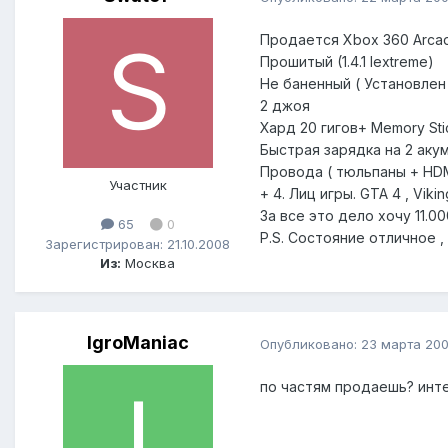
Продается Xbox 360 Arcade
Прошитый (1.4.1 Iextreme)
Не баненный ( Установлен
2 джоя
Хард 20 гигов+ Memory Sti
Быстрая зарядка на 2 акум
Провода ( тюльпаны + HDM
Участник
+ 4. Лиц игры. GTA 4 , Viki
За все это дело хочу 11.00
65
0
P.S. Состояние отличное ,
Зарегистрирован: 21.10.2008
Из:
Москва
IgroManiac
Опубликовано:
23 марта 20
по частям продаешь? инт