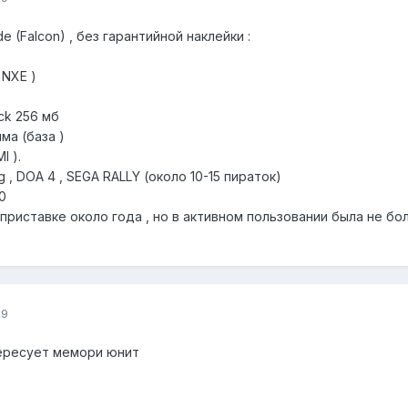
 (Falcon) , без гарантийной наклейки :
 NXE )
ck 256 мб
ма (база )
I ).
ng , DOA 4 , SEGA RALLY (около 10-15 пираток)
0
 приставке около года , но в активном пользовании была не бол
09
ересует мемори юнит