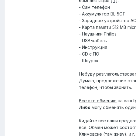
Комплектация (
1
):
- Сам телефон
- Аккумулятор BL-5CT
- Зарядное устройство AC
- Карта памяти 512 MB mic
- Наушники Philips
- USB-кабель
- Инструкция
- CD с ПО
- Шнурок
Небуду разглагольствова
Думаю, предложение стоющ
телефон, чтобы звонить.
Все это обменяю
на ваш
I
Либо
могу обменять один 
Кидайте все ваши предлож
все. Обмен может состоят
Климовске (там живу), и 