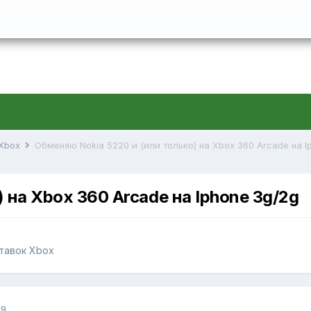
 Xbox
Обменяю Nokia 5220 и (или только) на Xbox 360 Arcade на I
 на Xbox 360 Arcade на Iphone 3g/2g
ставок Xbox
09