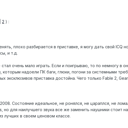
|
2
) :
менять, плохо разбирается в приставке, я могу дать свой ICQ 
ы, и т.д.
стал очень мало играть. Если и поигрываю, то по немногу в онл
 которым надоели ПК баги, глюки, погони за системными требо
х эксклюзивов приставка достойна. Чего только Fable 2, Gears 
2008. Состояние идеальное, не ронялся, не цараплся, не лом
ps, но для наилучшего звука все же заменить наушники стоит на
из лучших в своем ценовом классе.