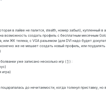
торая в лайве не палится, stealth, номер забыл), купленный в 
на возможность создать профиль с бесплатным месячным Gold 
 или ЖК телека, с VGA разьемом (для DVI надо будет докупат
, конечно же не мешает создать новый профиль, или поудалят
)
 болванки уже записано несколько игр (
1
) :
рус)
я игра)
я поцарапалась до нечитаемости, когда толкнул приставку, н