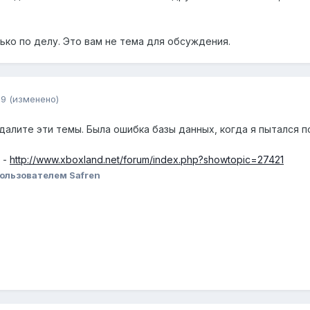
ко по делу. Это вам не тема для обсуждения.
09
(изменено)
алите эти темы. Была ошибка базы данных, когда я пытался по
 -
http://www.xboxland.net/forum/index.php?showtopic=27421
ользователем Safren