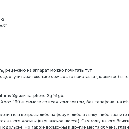
-3
roSD
ть, рецензию на аппарат можно почитать
тут
ее, учитывая сколько сейчас эта приставка (прошитая) и телеф
phone 3g
или на iphone 2g 16 gb.
Xbox 360 (в смысле со всем комплектом, без телефона) на iph
ения или вопросы либо на форум, либо в личку, либо звоните 
ся на юге москвы (варшавское шоссе). Сам живу на юге ближ
г. Подольске. Но так же возможны и другие места обмена, глав