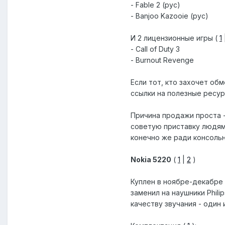
- Fable 2 (рус)
- Banjoo Kazooie (рус)
И 2 лицензионные игры (
1
- Call of Duty 3
- Burnout Revenge
Если тот, кто захочет об
ссылки на полезные ресурс
Причина продажи проста - 
советую приставку людям,
конечно же ради консольны
Nokia 5220
(
1
|
2
)
Куплен в ноябре-декабре 
заменил на наушники Phili
качеству звучания - один 