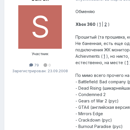
Обменяю
Xbox 360
(
1
|
2
)
Прошитый (та прошивка, ко
Не баненная, есть еще од
подключения ЖК монитора,
Участник
Achievments (
1
), но никто
естественно, на месте (
1
79
0
Зарегистрирован: 23.09.2008
По мимо всего прочего на
- Battlefield: Bad company (
- Dead Rising (шикарнейша
- Condemned 2
- Gears of War 2 (рус)
- GTA4 (английская верси
- Mirrors Edge
- Crackdown (рус)
- Burnout Paradise (рус)