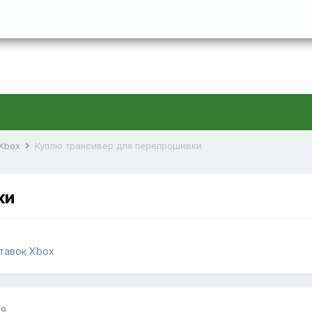
 Xbox
Куплю трансивер для перепрошивки
ки
ставок Xbox
09