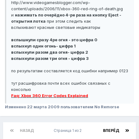
http://www.videogamesblogger.com/wp-
content/uploads/2006/11/xbox-360-red-ring-of-death.jpg
и
нажимать по очерёдно 4-ре раза на кнопку Eject -
открытия лотка
при этом следить как
вспыхивают красные световые индикаторы
вспышнули сразу 4ре огня - это цифра 0
вспыхнул один огонь- цифра 1
вспыхнули разом два огня- цифра 2
вспыхнули разом три огня - цифра 3
по результатам составляется код ошибки например 0123
тут расшифровка почти всех ошибок связаных с
консолью
Faq: Xbox 360 Error Codes Explained
Изменено
22 марта 2009
пользователем No Remorse
НАЗАД
Страница 1 из 2
ВПЕРЁД