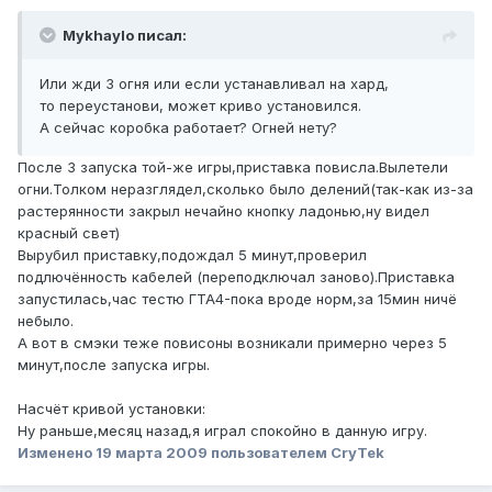
Mykhaylo писал:
Или жди 3 огня или если устанавливал на хард,
то переустанови, может криво установился.
А сейчас коробка работает? Огней нету?
После 3 запуска той-же игры,приставка повисла.Вылетели
огни.Толком неразглядел,сколько было делений(так-как из-за
растерянности закрыл нечайно кнопку ладонью,ну видел
красный свет)
Вырубил приставку,подождал 5 минут,проверил
подлючённость кабелей (переподключал заново).Приставка
запустилась,час тестю ГТА4-пока вроде норм,за 15мин ничё
небыло.
А вот в смэки теже повисоны возникали примерно через 5
минут,после запуска игры.
Насчёт кривой установки:
Ну раньше,месяц назад,я играл спокойно в данную игру.
Изменено
19 марта 2009
пользователем CryTek