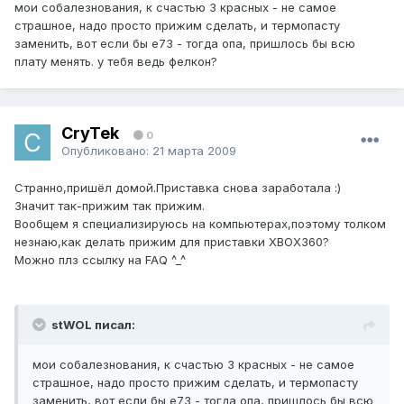
мои собалезнования, к счастью 3 красных - не самое
страшное, надо просто прижим сделать, и термопасту
заменить, вот если бы е73 - тогда опа, пришлось бы всю
плату менять. у тебя ведь фелкон?
CryTek
0
Опубликовано:
21 марта 2009
Странно,пришёл домой.Приставка снова заработала :)
Значит так-прижим так прижим.
Вообщем я специализируюсь на компьютерах,поэтому толком
незнаю,как делать прижим для приставки XBOX360?
Можно плз ссылку на FAQ ^_^
stWOL писал:
мои собалезнования, к счастью 3 красных - не самое
страшное, надо просто прижим сделать, и термопасту
заменить, вот если бы е73 - тогда опа, пришлось бы всю