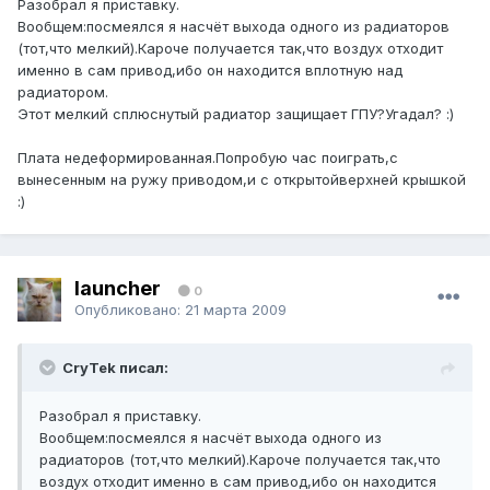
Разобрал я приставку.
Вообщем:посмеялся я насчёт выхода одного из радиаторов
(тот,что мелкий).Кароче получается так,что воздух отходит
именно в сам привод,ибо он находится вплотную над
радиатором.
Этот мелкий сплюснутый радиатор защищает ГПУ?Угадал? :)
Плата недеформированная.Попробую час поиграть,с
вынесенным на ружу приводом,и с открытойверхней крышкой
:)
launcher
0
Опубликовано:
21 марта 2009
CryTek писал:
Разобрал я приставку.
Вообщем:посмеялся я насчёт выхода одного из
радиаторов (тот,что мелкий).Кароче получается так,что
воздух отходит именно в сам привод,ибо он находится