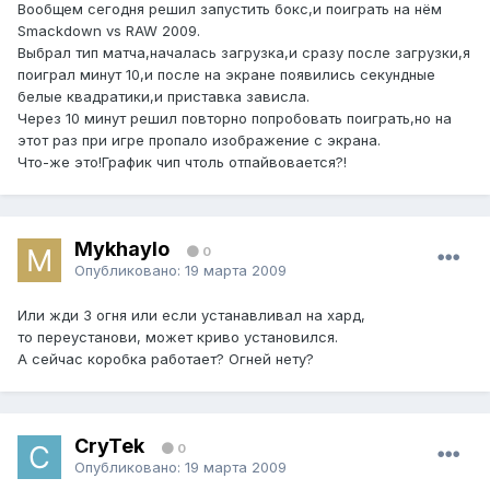
Вообщем сегодня решил запустить бокс,и поиграть на нём
Smackdown vs RAW 2009.
Выбрал тип матча,началась загрузка,и сразу после загрузки,я
поиграл минут 10,и после на экране появились секундные
белые квадратики,и приставка зависла.
Через 10 минут решил повторно попробовать поиграть,но на
этот раз при игре пропало изображение с экрана.
Что-же это!График чип чтоль отпайвовается?!
Mykhaylo
0
Опубликовано:
19 марта 2009
Или жди 3 огня или если устанавливал на хард,
то переустанови, может криво установился.
А сейчас коробка работает? Огней нету?
CryTek
0
Опубликовано:
19 марта 2009