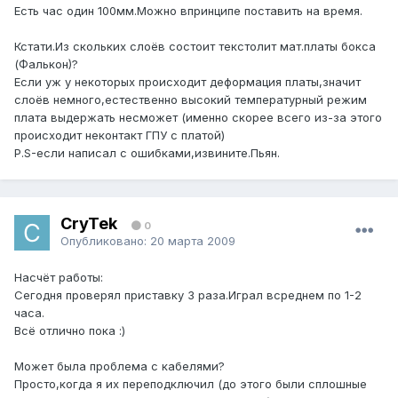
Есть час один 100мм.Можно впринципе поставить на время.
Кстати.Из скольких слоёв состоит текстолит мат.платы бокса
(Фалькон)?
Если уж у некоторых происходит деформация платы,значит
cлоёв немного,естественно высокий температурный режим
плата выдержать несможет (именно скорее всего из-за этого
происходит неконтакт ГПУ с платой)
P.S-если написал с ошибками,извините.Пьян.
CryTek
0
Опубликовано:
20 марта 2009
Насчёт работы:
Cегодня проверял приставку 3 раза.Играл всреднем по 1-2
часа.
Всё отлично пока :)
Может была проблема с кабелями?
Просто,когда я их переподключил (до этого были сплошные