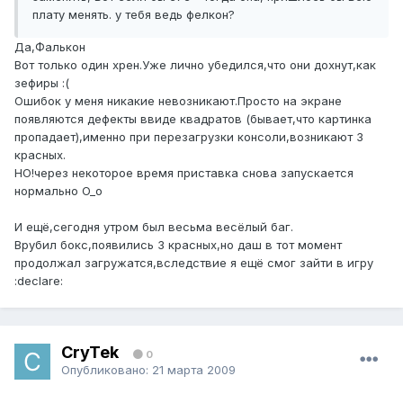
плату менять. у тебя ведь фелкон?
Да,Фалькон
Вот только один хрен.Уже лично убедился,что они дохнут,как
зефиры :(
Ошибок у меня никакие невозникают.Просто на экране
появляются дефекты ввиде квадратов (бывает,что картинка
пропадает),именно при перезагрузки консоли,возникают 3
красных.
НО!через некоторое время приставка снова запускается
нормально O_o
И ещё,сегодня утром был весьма весёлый баг.
Врубил бокс,появились 3 красных,но даш в тот момент
продолжал загружатся,вследствие я ещё смог зайти в игру
:declare:
CryTek
0
Опубликовано:
21 марта 2009