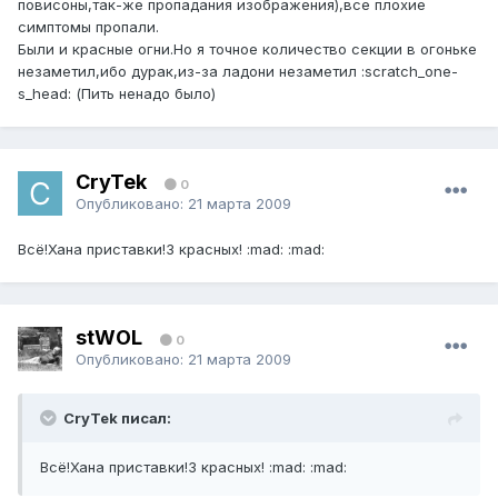
повисоны,так-же пропадания изображения),все плохие
симптомы пропали.
Были и красные огни.Но я точное количество секции в огоньке
незаметил,ибо дурак,из-за ладони незаметил :scratch_one-
s_head: (Пить ненадо было)
CryTek
0
Опубликовано:
21 марта 2009
Всё!Хана приставки!3 красных! :mad: :mad:
stWOL
0
Опубликовано:
21 марта 2009
CryTek писал:
Всё!Хана приставки!3 красных! :mad: :mad: