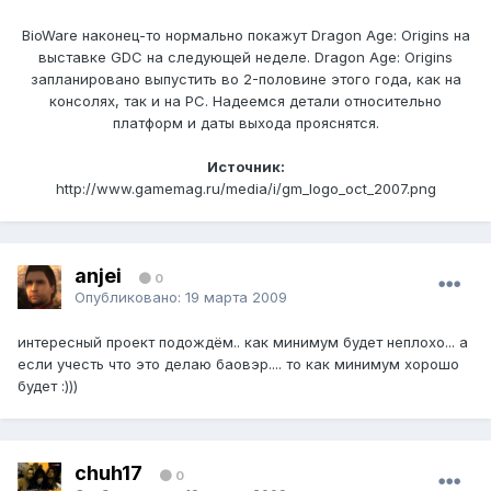
BioWare наконец-то нормально покажут Dragon Age: Origins на
выставке GDC на следующей неделе. Dragon Age: Origins
запланировано выпустить во 2-половине этого года, как на
консолях, так и на PC. Надеемся детали относительно
платформ и даты выхода прояснятся.
Источник:
http://www.gamemag.ru/media/i/gm_logo_oct_2007.png
anjei
0
Опубликовано:
19 марта 2009
интересный проект подождём.. как минимум будет неплохо... а
если учесть что это делаю баовэр.... то как минимум хорошо
будет :)))
chuh17
0