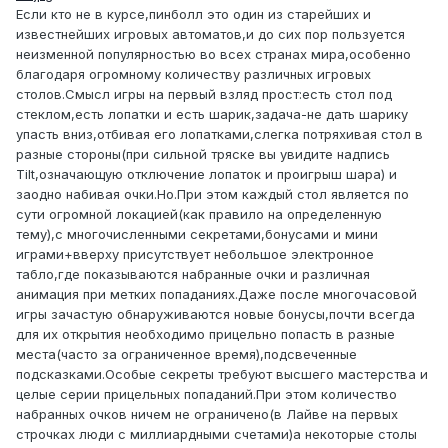
Если кто не в курсе,пинболл это один из старейших и
известнейших игровых автоматов,и до сих пор пользуется
неизменной популярностью во всех странах мира,особенно
благодаря огромному количеству различных игровых
столов.Смысл игры на первый взляд прост:есть стол под
стеклом,есть лопатки и есть шарик,задача-не дать шарику
упасть вниз,отбивая его лопатками,слегка потряхивая стол в
разные стороны(при сильной тряске вы увидите надпись
Tilt,означающую отключение лопаток и проигрыш шара) и
заодно набивая очки.Но.При этом каждый стол является по
сути огромной локацией(как правило на определенную
тему),с многочисленными секретами,бонусами и мини
играми+вверху присутствует небольшое электронное
табло,где показываются набранные очки и различная
анимация при метких попаданиях.Даже после многочасовой
игры зачастую обнаруживаются новые бонусы,почти всегда
для их открытия необходимо прицельно попасть в разные
места(часто за ограниченное время),подсвеченные
подсказками.Особые секреты требуют высшего мастерства и
целые серии прицельных попаданий.При этом количество
набранных очков ничем не ограничено(в Лайве на первых
строчках люди с миллиардными счетами)а некоторые столы