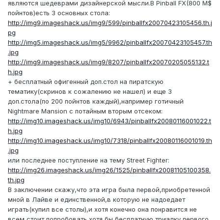
являются шедеврами дизайнерской мысли.В Pinball FX(800 M$
пойнтов)есть 3 основных стола:
http://img9.imageshack.us/img9/599/pinballfx20070423105456.th.j
pg
http://img5.imageshack.us/img5/9962/pinballfx20070423105457.th
.jpg
http://img9.imageshack.us/img9/8207/pinballfx20070205055132.t
h.jpg
+ бесплатный офигенный доп.стол на пиратскую
тематику(скринов к сожалению не нашел) и еще 3
доп.стола(по 200 пойнтов каждый),например готичный
Nightmare Mansion c потайным вторым отсеком:
http://img10.imageshack.us/img10/6943/pinballfx20080116001022.t
h.jpg
http://img10.imageshack.us/img10/7318/pinballfx20080116001019.th
.jpg
или последнее поступление на тему Street Fighter:
http://img26.imageshack.us/img26/1525/pinballfx20081105100358.
th.jpg
В заключении скажу,что эта игра была первой,приобретенной
мной в Лайве и единственной,в которую не надоедает
играть(купил все столы),и хотя конечно она понравится не
всем,стоит попробовать хотя бы бесплатную триалку первого