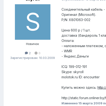
Соединительный кабель - 
Оригинал (Microsoft).
P/N: X801063-002
Цена 600 р / 1 шт.
доставка (бандероль 1 кла
Оплата:
Новичок
- наложенным платежом, о
- WMR
2
0
- Яндекс.Деньги
Зарегистрирован: 10.03.2009
ICQ: 199-012-191
Skype: skyroll
molotok.ru ID: encounter
Купить можно здесь:
http:
http://static.forum.onliner.b
Изменено
15 марта 2009
п