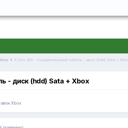
 Xbox
X-box 360 - соединительный кабель - диск (hdd) Sata + Xbo
 - диск (hdd) Sata + Xbox
тавок Xbox
9
(изменено)