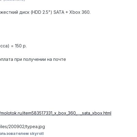
жесткий диск (HDD 2.5") SATA + Xbox 360.
сса) = 150 р.
плата при получении на почте
//molotok.ru/item583517331_x_box_360_..._sata_xbox.html
y/files/200902/typea.jpg
ользователем skyroll