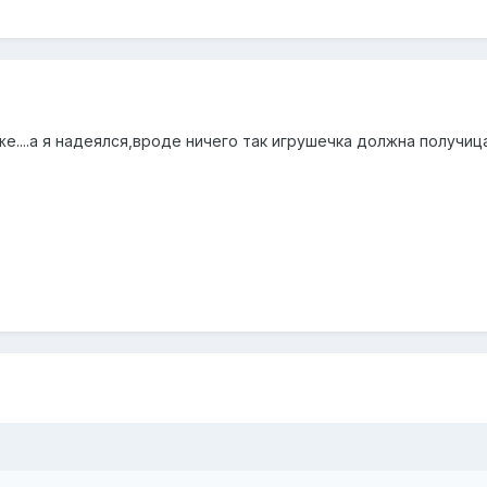
9
....а я надеялся,вроде ничего так игрушечка должна получица 
9