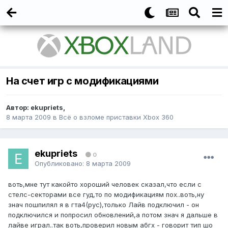
На счет игр с модификациями
Автор:
ekupriets
,
8 марта 2009
в
Всё о взломе приставки Xbox 360
ekupriets
0
Опубликовано:
8 марта 2009
воть,мне тут какойто хороший человек сказал,что если с
стелс-секторами все гуд,то по модификациям пох..воть,ну
знач пошпилял я в гта4(рус),только Лайв подключил - он
подключился и попросил обновлений,а потом знач я дальше в
лайве играл..так воть,проверил новым абгх - говорит тип шо