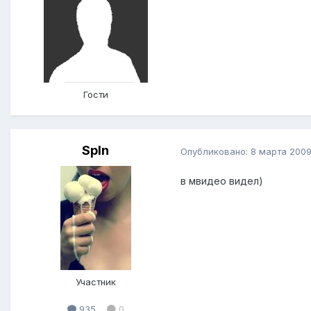
Гости
SpIn
Опубликовано:
8 марта 200
в мвидео видел)
Участник
935
0