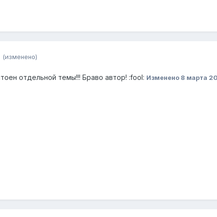
9
(изменено)
оен отдельной темы!!! Браво автор! :fool:
Изменено
8 марта 2