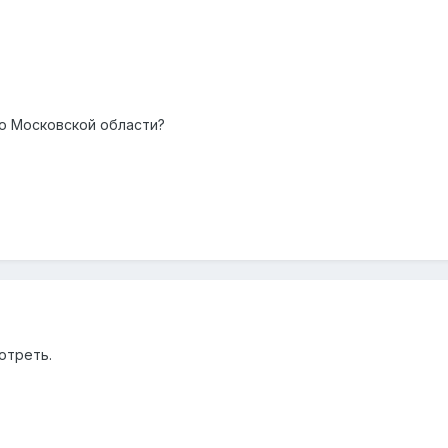
9
по Московской области?
9
отреть.