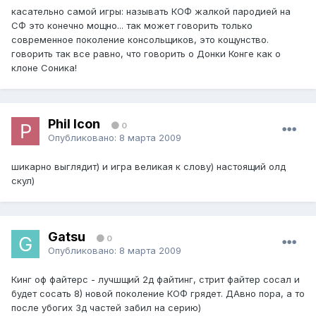
касательно самой игры: называть КОФ жалкой пародией на
СФ это конечно мощно... так может говорить только
современное поколение консольщиков, это кощунство.
говорить так все равно, что говорить о Донки Конге как о
клоне Соника!
Phil Icon
0
Опубликовано:
8 марта 2009
шикарно выглядит) и игра великая к слову) настоящий олд
скул)
Gatsu
0
Опубликовано:
8 марта 2009
Кинг оф файтерс - лучшщий 2д файтинг, стрит файтер сосал и
будет сосать 8) новой поколение КОФ грядет. ДАвно пора, а то
после убогих 3д частей забил на серию)