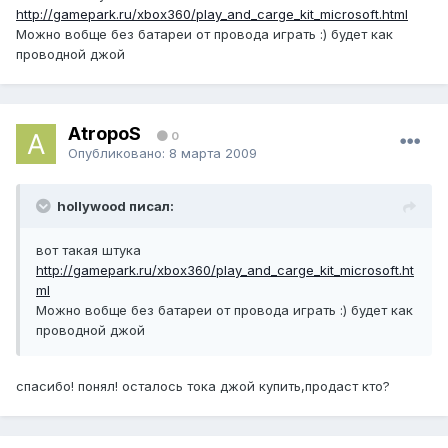
http://gamepark.ru/xbox360/play_and_carge_kit_microsoft.html
Можно вобще без батареи от провода играть :) будет как
проводной джой
AtropoS
0
Опубликовано:
8 марта 2009
hollywood писал:
вот такая штука
http://gamepark.ru/xbox360/play_and_carge_kit_microsoft.ht
ml
Можно вобще без батареи от провода играть :) будет как
проводной джой
спасибо! понял! осталось тока джой купить,продаст кто?