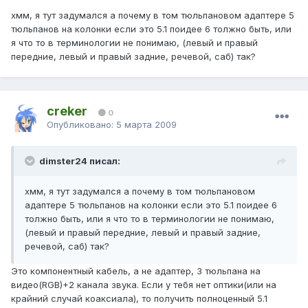
хмм, я тут задумался а почему в том тюльпановом адаптере 5
тюльпанов на колонки если это 5.1 поидее 6 толжно быть, или
я что то в терминологии не понимаю, (левый и правый
передние, левый и правый задние, речевой, саб) так?
creker
0
Опубликовано:
5 марта 2009
dimster24 писал:
хмм, я тут задумался а почему в том тюльпановом
адаптере 5 тюльпанов на колонки если это 5.1 поидее 6
толжно быть, или я что то в терминологии не понимаю,
(левый и правый передние, левый и правый задние,
речевой, саб) так?
Это компонентный кабель, а не адаптер, 3 тюльпана на
видео(RGB)+2 канала звука. Если у тебя нет оптики(или на
крайний случай коаксиала), то получить полноценный 5.1