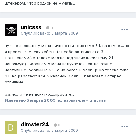
штекером, чтоб родной не мучать...
unicsss
0
Опубликовано:
5 марта 2009
ну я не знаю...но у меня лично стоит система 5.1, на компе.....но
я провел к телеку кабель (от саба активного) с 3
тюльпанами(на телеке можно подключать систему 2.1
напрямую)...вообщем у меня получается так-на компе
настоящие ,реальные 5.1....а на богсе и вообще на телеке типа
2.1...но работают все 5 калонок и саб......бабахает и стерео
отличные....
p.s. если че не понятно...спросите...
Изменено
5 марта 2009
пользователем unicsss
dimster24
0
Опубликовано:
5 марта 2009