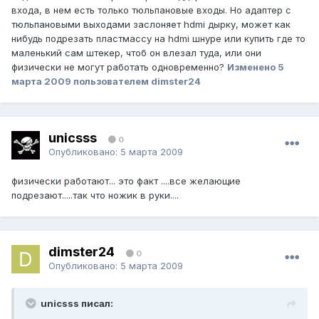
входа, в нем есть только тюльпановые входы. Но адаптер с
тюльпановыми выходами заслоняет hdmi дырку, может как
нибудь подрезать пластмассу на hdmi шнуре или купить где то
маленький сам штекер, чтоб он влезал туда, или они
физически не могут работать одновременно?
Изменено
5
марта 2009
пользователем dimster24
unicsss
0
Опубликовано:
5 марта 2009
физически работают... это факт ....все желающие
подрезают.....так что ножик в руки....
dimster24
0
Опубликовано:
5 марта 2009
unicsss писал: