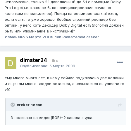
невозможно, только 2.1 дополненный до 5.1 с помощью Dolby
Pro Logic(т.е. каналов 6, но позиционирование звука по
колонкам неправильное). Поищи на ресивере coaxial вход,
если есть, то уже хорошо. Вообще странный ресивер без
оптики, у него хоть декодер Dolby Digital есть(логотип должен
быть или упоминание в инструкции)?
Изменено
5 марта 2009
пользователем creker
dimster24
0
Опубликовано:
5 марта 2009
ему много много лет, к нему сейчас подключено две колонки
и еще там много входов остается, а называется он yamaha rx-
v10
creker писал:
3 тюльпана на видео(RGB)+2 канала звука.