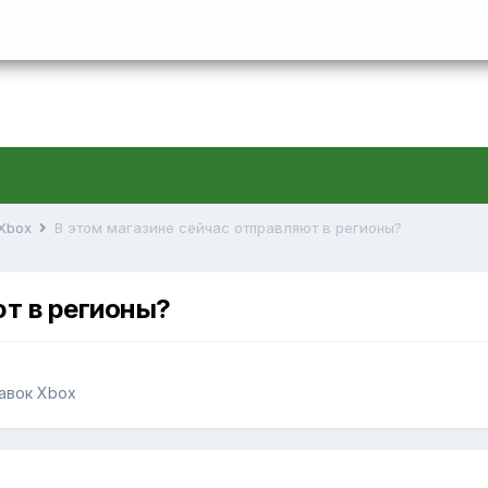
 Xbox
В этом магазине сейчас отправляют в регионы?
ют в регионы?
тавок Xbox
9