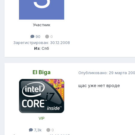
Участник
90
0
Зарегистрирован: 30.12.2008
Из:
Спб
El Biga
Опубликовано:
29 марта 20
щас уже нет вроде
VIP
7,3k
0