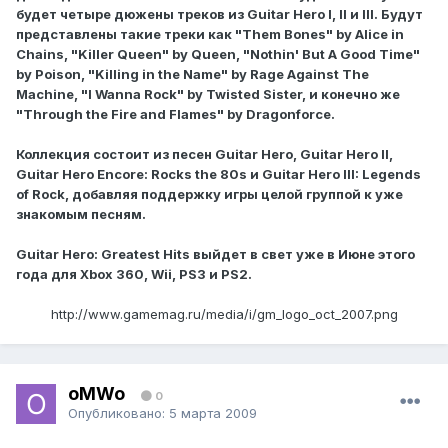
будет четыре дюжены треков из Guitar Hero I, II и III. Будут
представлены такие треки как "Them Bones" by Alice in
Chains, "Killer Queen" by Queen, "Nothin' But A Good Time"
by Poison, "Killing in the Name" by Rage Against The
Machine, "I Wanna Rock" by Twisted Sister, и конечно же
"Through the Fire and Flames" by Dragonforce.
Коллекция состоит из песен Guitar Hero, Guitar Hero II,
Guitar Hero Encore: Rocks the 80s и Guitar Hero III: Legends
of Rock, добавляя поддержку игры целой группой к уже
знакомым песням.
Guitar Hero: Greatest Hits выйдет в свет уже в Июне этого
года для Xbox 360, Wii, PS3 и PS2.
http://www.gamemag.ru/media/i/gm_logo_oct_2007.png
oMWo
0
Опубликовано:
5 марта 2009