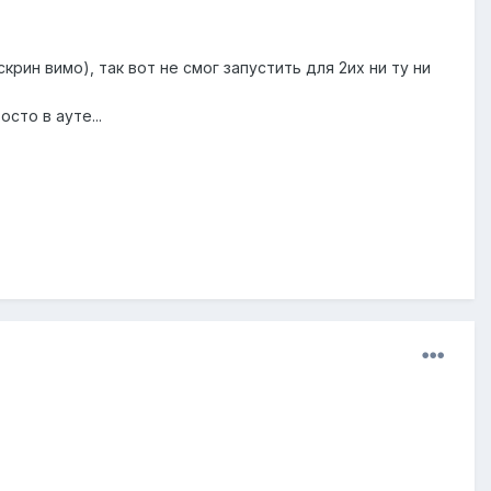
крин вимо), так вот не смог запустить для 2их ни ту ни
сто в ауте...