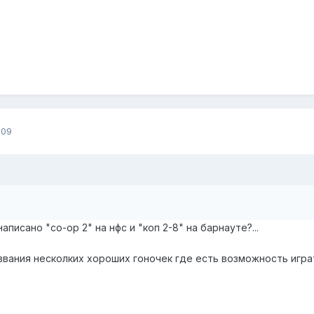
009
аписано "co-op 2" на нфс и "коп 2-8" на барнауте?...
вания несколких хороших гоночек где есть возможность играть