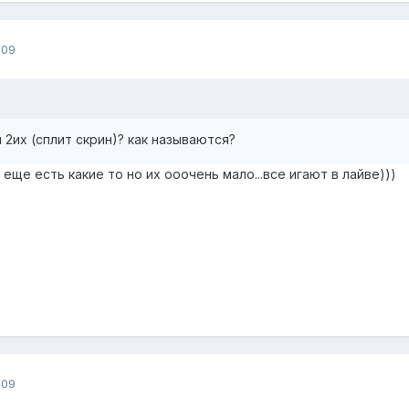
009
 2их (сплит скрин)? как называются?
, и еще есть какие то но их ооочень мало...все игают в лайве)))
009