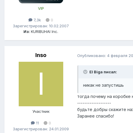
VIP
7,3k
0
Зарегистрирован: 10.02.2007
Из:
KURIBUHAI Inc.
Inso
Опубликовано:
4 февраля 2
El Biga писал:
никак не запустишь
тогда почему на коробке н
-------------------
будьте добры скажите наз
Участник
Заранее спасибо!
11
0
Зарегистрирован: 24.01.2009