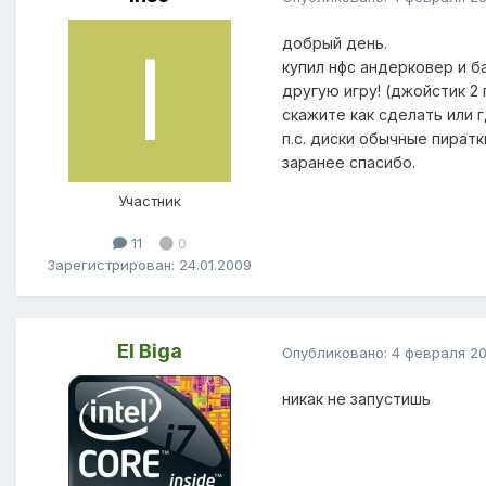
добрый день.
купил нфс андерковер и ба
другую игру! (джойстик 2
скажите как сделать или гд
п.с. диски обычные пиратк
заранее спасибо.
Участник
11
0
Зарегистрирован: 24.01.2009
El Biga
Опубликовано:
4 февраля 2
никак не запустишь