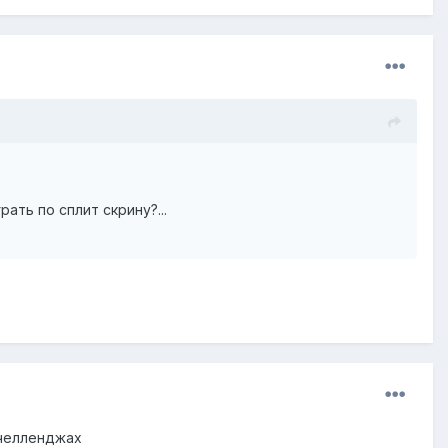
ть по сплит скрину?...
 челленджах