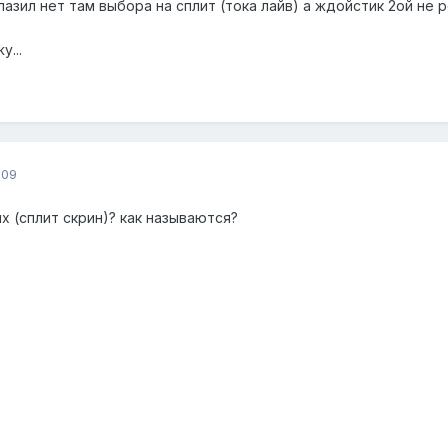
лазил нет там выбора на сплит (тока лайв) а ждойстик 2ой не р
.
у...
009
х (сплит скрин)? как называются?