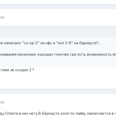
009
 написано "co-op 2" на нфс и "коп 2-8" на барнауте?...
азвания несколких хороших гоночек где есть возможность игра
тике ак создал 2 ?
009
ду.Сплита в них нету.В Бёрнауте кооп по лайву заключается в