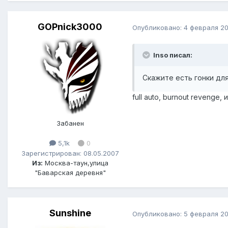
GOPnick3000
Опубликовано:
4 февраля 2
Inso писал:
Скажите есть гонки для
full auto, burnout revenge
Забанен
5,1k
0
Зарегистрирован: 08.05.2007
Из:
Москва-таун,улица
"Баварская деревня"
Sunshine
Опубликовано:
5 февраля 2