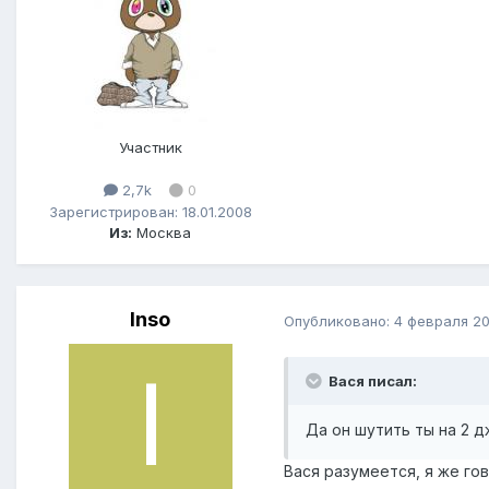
Участник
2,7k
0
Зарегистрирован: 18.01.2008
Из:
Москва
Inso
Опубликовано:
4 февраля 2
Вася писал:
Да он шутить ты на 2 д
Вася разумеется, я же го