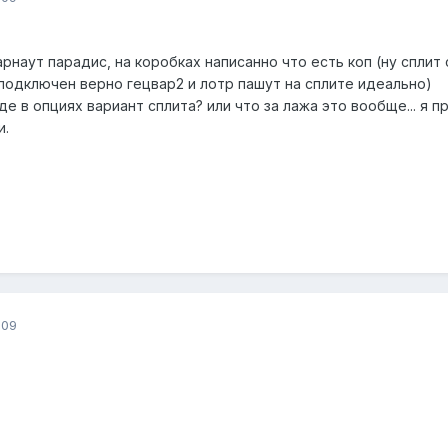
рнаут парадис, на коробках написанно что есть коп (ну сплит с
 подключен верно гецвар2 и лотр пашут на сплите идеально)
е в опциях вариант сплита? или что за лажа это вообще... я про
и.
009