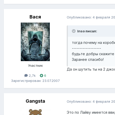
Вася
Опубликовано:
4 февраля 2
Inso писал:
тогда почему на коробке
-------------------
будьте добры скажите н
Заранее спасибо!
Участник
Да он шутить ты на 2 джос
2,7k
6
Зарегистрирован: 23.07.2007
Gangsta
Опубликовано:
4 февраля 2
Это по Лайву имеется вви