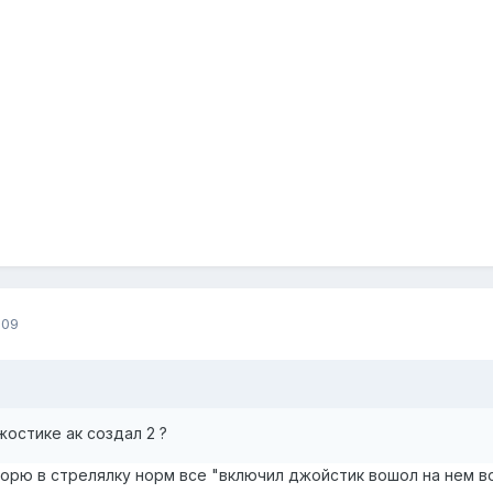
009
жостике ак создал 2 ?
ворю в стрелялку норм все "включил джойстик вошол на нем во