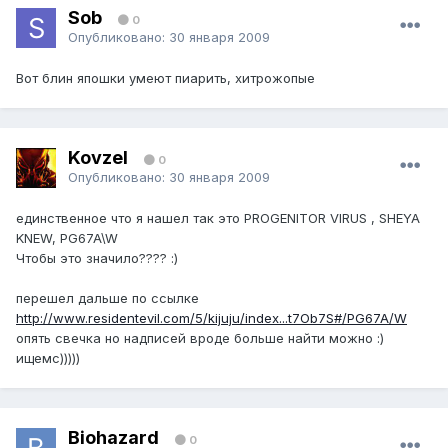
Sob
0
Опубликовано:
30 января 2009
Вот блин япошки умеют пиарить, хитрожопые
Kovzel
0
Опубликовано:
30 января 2009
единственное что я нашел так это PROGENITOR VIRUS , SHEYA
KNEW, PG67A\W
Чтобы это значило???? :)
перешел дальше по ссылке
http://www.residentevil.com/5/kijuju/index...t7Ob7S#/PG67A/W
опять свечка но надписей вроде больше найти можно :)
ищемс)))))
Biohazard
0