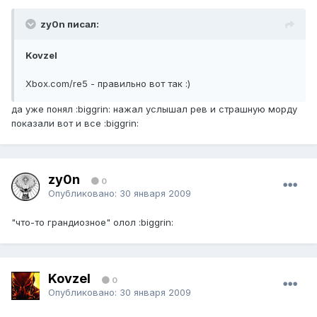
zy0n писал:
Kovzel
Xbox.com/re5 - правильно вот так :)
да уже понял :biggrin: нажал услышал рев и страшную морду
показали вот и все :biggrin:
zy0n
0
Опубликовано:
30 января 2009
"что-то грандиозное" олол :biggrin:
Kovzel
0
Опубликовано:
30 января 2009