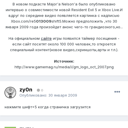
В новом подкасте Major'a Nelson'a было опубликовано
интервью о совместимости новой Resident Evil 5 и Xbox Live.И
вдруг по середине видео появляется картинка с надписью
Xbox.com/re5
013009
shift5.Можно предположить ,что 30
января 2009 года произойдет анонс чего-то грандиозного,но...
На официальном
сайте
игры появился таймер посещения -
если сайт посетят около 100 000 человек,то откроется
специальный контент(новое видео,скриншоты,арты и т.п.).
Источник:
http://www.gamemag.ru/media/i/gm_logo_oct_2007.png
zy0n
0
Опубликовано:
30 января 2009
нажмите шифт+5 когда страничка загрузится