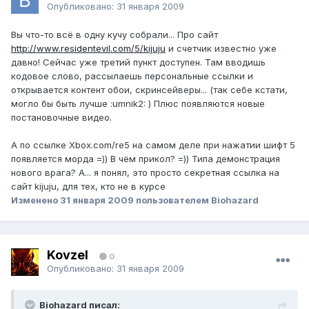
Опубликовано:
31 января 2009
Вы что-то всё в одну кучу собрали... Про сайт
http://www.residentevil.com/5/kijuju
и счетчик известно уже
давно! Сейчас уже третий пункт доступен. Там вводишь
кодовое слово, рассылаешь персональные ссылки и
открывается контент обои, скринсейверы... (так себе кстати,
могло бы быть лучше :umnik2: ) Плюс появляются новые
постановочные видео.
А по ссылке Xbox.com/re5 на самом деле при нажатии шифт 5
появляется морда =)) В чём прикол? =)) Типа демонстрация
нового врага? А... я понял, это просто секретная ссылка на
сайт kijuju, для тех, кто не в курсе
Изменено
31 января 2009
пользователем Biohazard
Kovzel
0
Опубликовано:
31 января 2009
Biohazard писал: