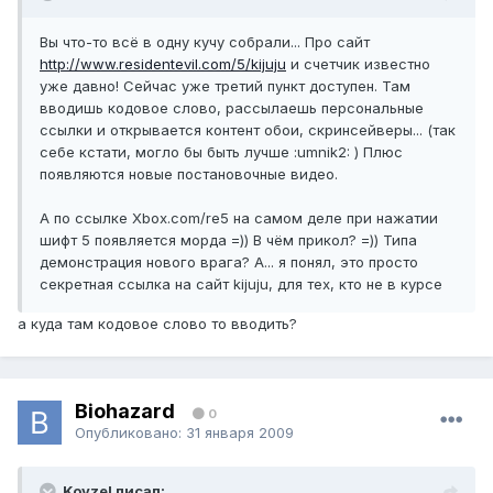
Вы что-то всё в одну кучу собрали... Про сайт
http://www.residentevil.com/5/kijuju
и счетчик известно
уже давно! Сейчас уже третий пункт доступен. Там
вводишь кодовое слово, рассылаешь персональные
ссылки и открывается контент обои, скринсейверы... (так
себе кстати, могло бы быть лучше :umnik2: ) Плюс
появляются новые постановочные видео.
А по ссылке Xbox.com/re5 на самом деле при нажатии
шифт 5 появляется морда =)) В чём прикол? =)) Типа
демонстрация нового врага? А... я понял, это просто
секретная ссылка на сайт kijuju, для тех, кто не в курсе
а куда там кодовое слово то вводить?
Biohazard
0
Опубликовано:
31 января 2009
Kovzel писал: