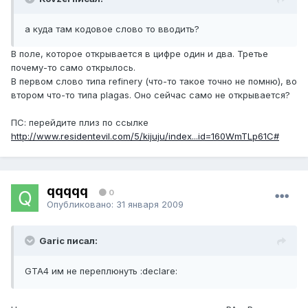
а куда там кодовое слово то вводить?
В поле, которое открывается в цифре один и два. Третье
почему-то само открылось.
В первом слово типа refinery (что-то такое точно не помню), во
втором что-то типа plagas. Оно сейчас само не открывается?
ПС: перейдите плиз по ссылке
http://www.residentevil.com/5/kijuju/index...id=160WmTLp61C#
qqqqq
0
Опубликовано:
31 января 2009
Garic писал:
GTA4 им не переплюнуть :declare: