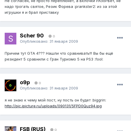
Не согласен, не просто переплюнет, а вклочки РАзоРвет, не
надо трогать святое, Резик Форева :prankster2: из за этой
игрушки я и брал приставку
Scher 90
0
Опубликовано:
31 января 2009
Причем тут GTA 4??? Нашли что сравнивать!!! Вы бы ещё
резидент 5 сравнили с Гран Туризмо 5 на PS3 :fool:
o9p
0
Опубликовано:
31 января 2009
я не знаю к чему мой пост, ну пость он будет :biggrin:
http://pic.ipicture.ru/uploads/090131/5FPD0Quz94.jpg
FSB (RUS)
0