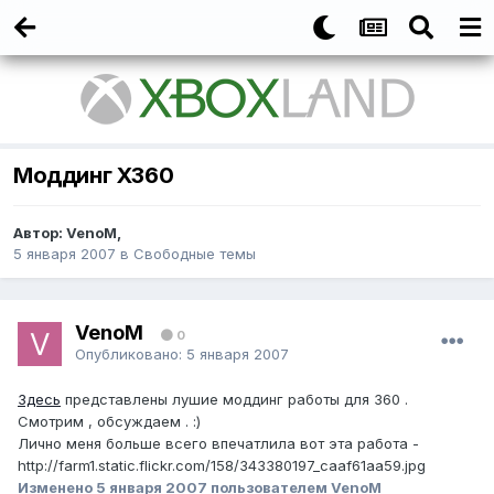
Моддинг X360
Автор:
VenoM
,
5 января 2007
в
Свободные темы
VenoM
0
Опубликовано:
5 января 2007
Здесь
представлены лушие моддинг работы для 360 .
Смотрим , обсуждаем . :)
Лично меня больше всего впечатлила вот эта работа -
http://farm1.static.flickr.com/158/343380197_caaf61aa59.jpg
Изменено
5 января 2007
пользователем VenoM