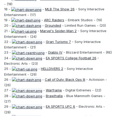
- (18)
18 -
-
MLB The Show 26
- Sony Interactive
Entertainment - (17)
19 -
-
ARC Raiders
- Embark Studios - (19)
20 -
-
Grounded
- Limited Run Games - (20)
21 -
-
Marvel's Spider-Man 2
- Sony Interactive
Entertainment - (24)
22 -
-
Gran Turismo 7
- Sony Interactive
Entertainment - (21)
23 -
-
Diablo IV
- Blizzard Entertainment - (RE)
24 -
-
EA SPORTS College Football 26
-
Electronic Arts - (23)
25 -
-
HELLDIVERS 2
- Sony Interactive
Entertainment - (29)
26 -
-
Call of Duty: Black Ops III
- Activision -
(26)
27 -
-
Warframe
- Digital Extremes - (22)
28 -
-
Brawlhalla
- Blue Mammoth Games -
(27)
29 -
-
EA SPORTS UFC 6
- Electronic Arts -
(28)