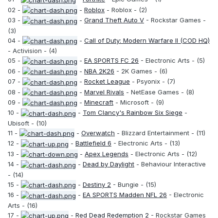
02 -
-
Roblox
- Roblox - (2)
03 -
-
Grand Theft Auto V
- Rockstar Games -
(3)
04 -
-
Call of Duty: Modern Warfare II (COD HQ)
- Activision - (4)
05 -
-
EA SPORTS FC 26
- Electronic Arts - (5)
06 -
-
NBA 2K26
- 2K Games - (6)
07 -
-
Rocket League
- Psyonix - (7)
08 -
-
Marvel Rivals
- NetEase Games - (8)
09 -
-
Minecraft
- Microsoft - (9)
10 -
-
Tom Clancy's Rainbow Six Siege
-
Ubisoft - (10)
11 -
-
Overwatch
- Blizzard Entertainment - (11)
12 -
-
Battlefield 6
- Electronic Arts - (13)
13 -
-
Apex Legends
- Electronic Arts - (12)
14 -
-
Dead by Daylight
- Behaviour Interactive
- (14)
15 -
-
Destiny 2
- Bungie - (15)
16 -
-
EA SPORTS Madden NFL 26
- Electronic
Arts - (16)
17 -
-
Red Dead Redemption 2
- Rockstar Games