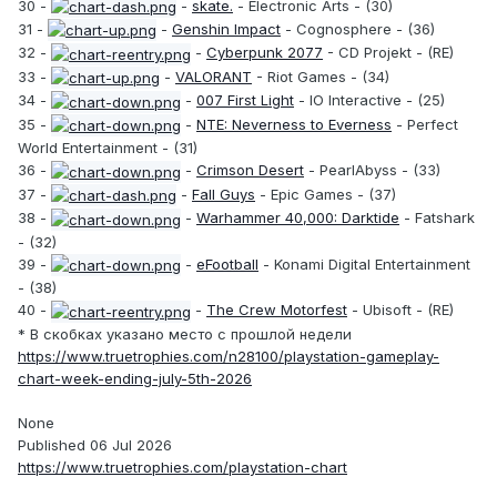
30 -
-
skate.
- Electronic Arts - (30)
31 -
-
Genshin Impact
- Cognosphere - (36)
32 -
-
Cyberpunk 2077
- CD Projekt - (RE)
33 -
-
VALORANT
- Riot Games - (34)
34 -
-
007 First Light
- IO Interactive - (25)
35 -
-
NTE: Neverness to Everness
- Perfect
World Entertainment - (31)
36 -
-
Crimson Desert
- PearlAbyss - (33)
37 -
-
Fall Guys
- Epic Games - (37)
38 -
-
Warhammer 40,000: Darktide
- Fatshark
- (32)
39 -
-
eFootball
- Konami Digital Entertainment
- (38)
40 -
-
The Crew Motorfest
- Ubisoft - (RE)
* В скобках указано место с прошлой недели
https://www.truetrophies.com/n28100/playstation-gameplay-
chart-week-ending-july-5th-2026
None
Published 06 Jul 2026
https://www.truetrophies.com/playstation-chart