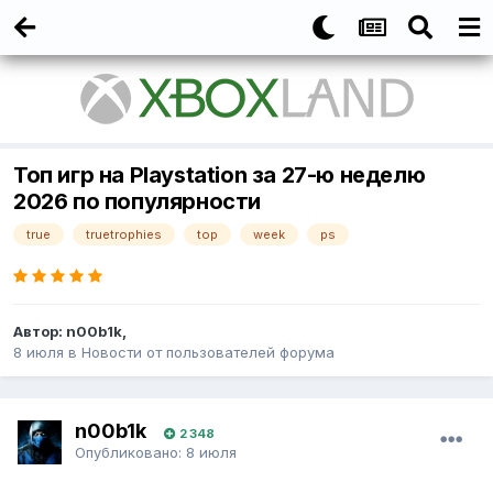
Топ игр на Playstation за 27-ю неделю
2026 по популярности
true
truetrophies
top
week
ps
Автор:
n00b1k
,
8 июля
в
Новости от пользователей форума
n00b1k
2 348
Опубликовано:
8 июля