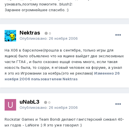
узнавать,поэтому помогите. :blush2:
Заранее огромнейшее спасибо. :)
Nektras
0
Опубликовано:
26 ноября 2006
На Х06 в барселоне(прошла в сентябре, только игры для
ящика) было объявлено что на ящике выйдет две экслюзивных
части ГТА4 , и было сказано ешщё очень много, если такая
новость была, то сорри, я нговый человек на форуме, а узнал
я это из Игромании за ноябрь(это не реклама)
Изменено
26
ноября 2006
пользователем Nektras
uNabL3
0
Опубликовано:
26 ноября 2006
Rockstar Games и Team Bondi делают гангстерский сиквел 40-
ых годов - LaNoire :) Я это уже говорил :)