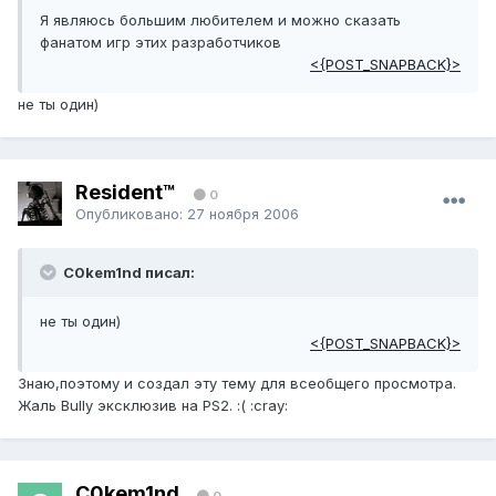
Я являюсь большим любителем и можно сказать
фанатом игр этих разработчиков
<{POST_SNAPBACK}>
не ты один)
Resident™
0
Опубликовано:
27 ноября 2006
C0kem1nd писал:
не ты один)
<{POST_SNAPBACK}>
Знаю,поэтому и создал эту тему для всеобщего просмотра.
Жаль Bully эксклюзив на PS2. :( :cray:
C0kem1nd
0