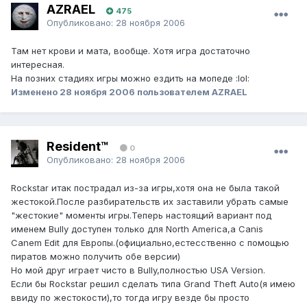
AZRAEL
475
Опубликовано:
28 ноября 2006
Там нет крови и мата, вообще. Хотя игра достаточно
интересная.
На позних стадиях игры можно ездить на мопеде :lol:
Изменено
28 ноября 2006
пользователем AZRAEL
Resident™
0
Опубликовано:
28 ноября 2006
Rockstar итак пострадал из-за игры,хотя она не была такой
жестокой.После разбирательств их заставили убрать самые
"жестокие" моменты игры.Теперь настоящий вариант под
именем Bully доступен только для North America,а Canis
Canem Edit для Европы.(официально,естесственно с помощью
пиратов можно получить обе версии)
Но мой друг играет чисто в Bully,полностью USA Version.
Если бы Rockstar решил сделать типа Grand Theft Auto(я имею
ввиду по жестокости),то тогда игру везде бы просто