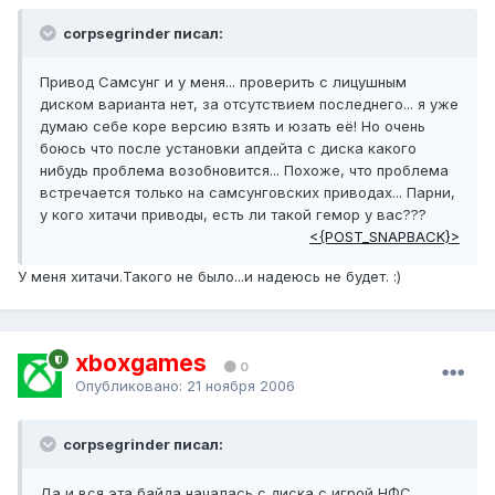
corpsegrinder писал:
Привод Самсунг и у меня... проверить с лицушным
диском варианта нет, за отсутствием последнего... я уже
думаю себе коре версию взять и юзать её! Но очень
боюсь что после установки апдейта с диска какого
нибудь проблема возобновится... Похоже, что проблема
встречается только на самсунговских приводах... Парни,
у кого хитачи приводы, есть ли такой гемор у вас???
<{POST_SNAPBACK}>
У меня хитачи.Такого не было...и надеюсь не будет. :)
xboxgames
0
Опубликовано:
21 ноября 2006
corpsegrinder писал:
Да и вся эта байда началась с диска с игрой НФС