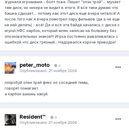
журнала игромания - болт тоже. Пишет "опэн трэй".... мучает
там диск, но нихера не видит в итоге. Я всё таки думаю что
башка сдыхает.... потому как этот диск еще вчера читался! А
после того как я вчера помотрел пару фильмов (да а чё еще
на ней делать) - всё! Да и вся эта байда началась с диска с
игрой НФС карбон, который млян записан на болванку без
опозновательных знаков!!! Игрха постоянно вываливалась с
ошибкой что диск грязный... Надорвался короче приводок!
peter_moto
0
Опубликовано:
21 ноября 2006
попробуй опен трэй фикс из соседней темы,
говорят помагает.
а карбон выкинь накуй.
Resident™
0
Опубликовано:
21 ноября 2006