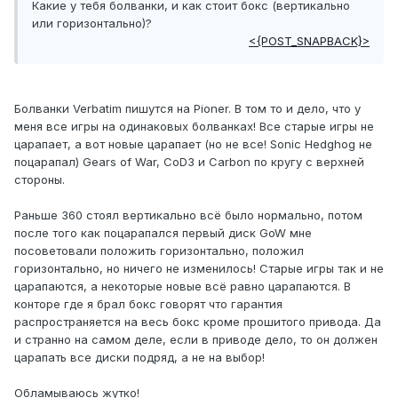
Какие у тебя болванки, и как стоит бокс (вертикально
или горизонтально)?
<{POST_SNAPBACK}>
Болванки Verbatim пишутся на Pioner. В том то и дело, что у
меня все игры на одинаковых болванках! Все старые игры не
царапает, а вот новые царапает (но не все! Sonic Hedghog не
поцарапал) Gears of War, CoD3 и Carbon по кругу с верхней
стороны.
Раньше 360 стоял вертикально всё было нормально, потом
после того как поцарапался первый диск GoW мне
посоветовали положить горизонтально, положил
горизонтально, но ничего не изменилось! Старые игры так и не
царапаются, а некоторые новые всё равно царапаются. В
конторе где я брал бокс говорят что гарантия
распространяется на весь бокс кроме прошитого привода. Да
и странно на самом деле, если в приводе дело, то он должен
царапать все диски подряд, а не на выбор!
Обламываюсь жутко!