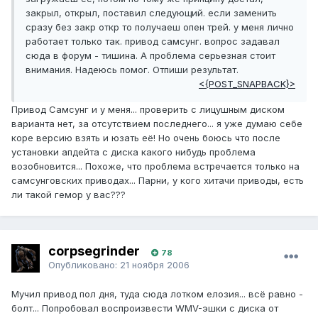
закрыл, открыл, поставил следующий. если заменить
сразу без закр откр то получаеш опен трей. у меня лично
работает только так. привод самсунг. вопрос задавал
сюда в форум - тишина. А проблема серьезная стоит
внимания. Надеюсь помог. Отпиши результат.
<{POST_SNAPBACK}>
Привод Самсунг и у меня... проверить с лицушным диском
варианта нет, за отсутствием последнего... я уже думаю себе
коре версию взять и юзать её! Но очень боюсь что после
установки апдейта с диска какого нибудь проблема
возобновится... Похоже, что проблема встречается только на
самсунговских приводах... Парни, у кого хитачи приводы, есть
ли такой гемор у вас???
corpsegrinder
78
Опубликовано:
21 ноября 2006
Мучил привод пол дня, туда сюда лотком елозия... всё равно -
болт... Попробовал воспроизвести WMV-эшки с диска от