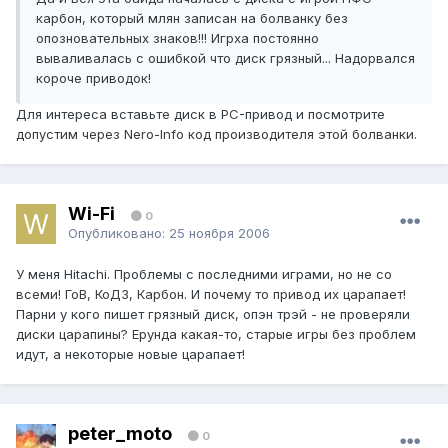
карбон, который млян записан на болванку без
опозновательных знаков!!! Игрха постоянно
вываливалась с ошибкой что диск грязный... Надорвался
короче приводок!
Для интереса вставьте диск в PC-привод и посмотрите
допустим через Nero-Info код производителя этой болванки.
Wi-Fi
0
Опубликовано:
25 ноября 2006
У меня Hitachi. Проблемы с последними играми, но не со
всеми! ГоВ, КоД3, Карбон. И почему то привод их царапает!
Парни у кого пишет грязный диск, опэн трэй - не проверяли
диски царапины? Ерунда какая-то, старые игры без проблем
идут, а некоторые новые царапает!
peter_moto
0