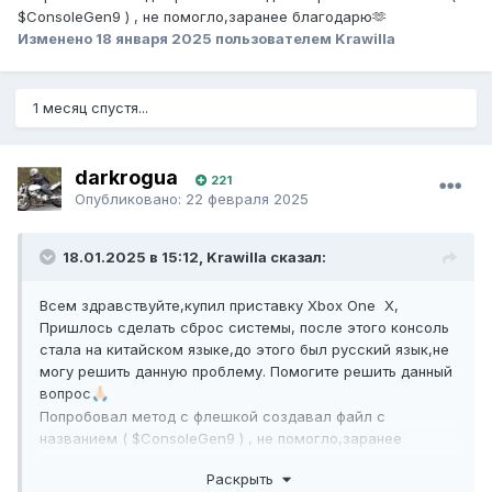
$ConsoleGen9 ) , не помогло,заранее благодарю🫶
Изменено
18 января 2025
пользователем Krawilla
1 месяц спустя...
darkrogua
221
Опубликовано:
22 февраля 2025
18.01.2025 в 15:12, Krawilla сказал:
Всем здравствуйте,купил приставку Xbox One X,
Пришлось сделать сброс системы, после этого консоль
стала на китайском языке,до этого был русский язык,не
могу решить данную проблему. Помогите решить данный
вопрос
🙏🏻
Попробовал метод с флешкой создавал файл с
названием ( $ConsoleGen9 ) , не помогло,заранее
благодарю🫶
Раскрыть