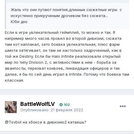
Жаль что они путают понятия,длинные сюжетные игры с
искустенно прикрученым дрочевом без сюжета...
Юби дно
Если в игре увлекательный геймплей, то можно и так. Я
например много часов провел во второй дивизии, сюжета
там кот наплакал, зато боевка увлекательная, плюс фарм
шмота затягивает, он там не настолько задроченный, как в
той же Destiny. Если бы Halo Infinite реализовали открытый
мир по типу Division 2, с активностями в нем - борьба за
аванпосты, перехват конвоев, ликвидация офицеров и так
далее, я бы по сей день играл в Infinite. Потому что боевка там
классная.
BattleWolfLV
102
Опубликовано:
21 февраля 2022
@Tovbot
на хбоксе в дивизию2 катаешь?