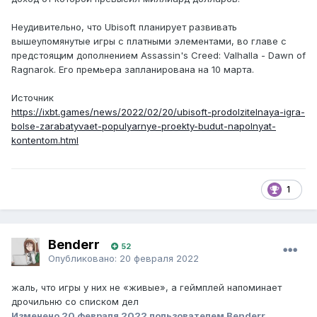
Неудивительно, что Ubisoft планирует развивать
вышеупомянутые игры с платными элементами, во главе с
предстоящим дополнением Assassin's Creed: Valhalla - Dawn of
Ragnarok. Его премьера запланирована на 10 марта.
Источник
https://ixbt.games/news/2022/02/20/ubisoft-prodolzitelnaya-igra-
bolse-zarabatyvaet-populyarnye-proekty-budut-napolnyat-
kontentom.html
1
Benderr
52
Опубликовано:
20 февраля 2022
жаль, что игры у них не «живые», а геймплей напоминает
дрочильню со списком дел
Изменено
20 февраля 2022
пользователем Benderr