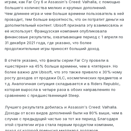
играм, как Far Cry 6 и Assassin's Creed: Valhalla, с помощью
большего количества мелких и крупных дополнений.
Чем длиннее игра и чем больше времени пользователь в ней
проводит, тем больше вероятность, что он потратит деньги на
дополнительный контент. Ubisoft признала эту взаимосвязь и
её использует. Французская компания опубликовала
финансовые результаты, охватывающие период с 1 апреля по
31 декабря 2021 года, где указано, что более
продолжительные игры приносят больший доход.
В отчёте указано, что фанаты серии Far Cry провели в
«шестёрке» на 45% больше времени, чем в «пятёрке». Но
более важно для Ubisoft, что это также привело к 30%-ному
росту доходов от продажи DLC, косметических предметов и
т.д. Аналогичная ситуация складывается и в Riders Republic,
которая выросла в четыре раза в обоих направлениях по
сравнению с предшественницей Steep.
Лучшего результата добилась и Assassin's Creed: Valhalla.
Доходы от всех видов дополнений были на 80% выше, чем в
случае с предыдущей частью за тот же период. Благодаря
этой стратегии игра стала первым продуктом компании,
доход от которой превысил миллиард долларов.