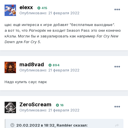
elexx
415
Опубликовано:
21 февраля 2022
щас ещё интереса к игре добавят "бесплатные выходные".
а вот то, что
Рагнарёк
не входит Season Pass это они конечно
кАзлы. Могли бы и завуалировать как например
Far Cry New
Dawn
для
Far Cry 5.
mad8vad
894
Опубликовано:
21 февраля 2022
Надо купить саус парк
ZeroScream
16
Опубликовано:
21 февраля 2022
20.02.2022 в 18:32, Rambler сказал: